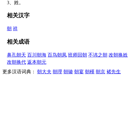
3、姓。
相关汉字
朝
祥
相关成语
鼻孔朝天
百川朝海
百鸟朝凤
班师回朝
不讳之朝
改朝换姓
改朝换代
返本朝元
更多汉语词典：
朝大夫
朝理
朝骖
朝宴
朝槿
朝京
褚先生