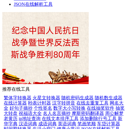
JSON在线解析工具
推荐在线工具
繁体字转换器
火星文转换器
随机密码生成器
随机数生成器
在线计算器
秒表计时器
汉字转拼音
在线去重复工具
网名大
全
好句子摘抄
个性签名
数字大小写转换
在线抽奖软件
抽奖
大转盘
祝福语大全
名人名言摘抄
摩斯密码翻译器
周公解梦
老黄历
ip地址查询
在线文本排序工具
添加删除行号工具
新
华字典
汉语词典
成语词典
英语词典
笔画笔顺
车贷计算器
时间戳转换器
生活小窍门
健康小常识
JSON在线解析工具