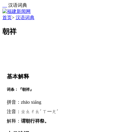
汉语词典
首页
>
汉语词典
朝祥
基本解释
词条：『朝祥』
拼音：zhāo xiáng
注音：ㄓㄠㄔㄠˊ ㄒ一ㄤˊ
解释：
谓朝行祥祭。