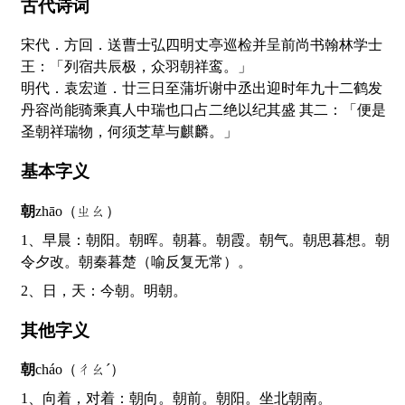
古代诗词
宋代．方回．送曹士弘四明丈亭巡检并呈前尚书翰林学士
王：「列宿共辰极，众羽朝祥鸾。」
明代．袁宏道．廿三日至蒲圻谢中丞出迎时年九十二鹤发
丹容尚能骑乘真人中瑞也口占二绝以纪其盛 其二：「便是
圣朝祥瑞物，何须芝草与麒麟。」
基本字义
朝
zhāo（ㄓㄠ）
1、早晨：朝阳。朝晖。朝暮。朝霞。朝气。朝思暮想。朝
令夕改。朝秦暮楚（喻反复无常）。
2、日，天：今朝。明朝。
其他字义
朝
cháo（ㄔㄠˊ）
1、向着，对着：朝向。朝前。朝阳。坐北朝南。