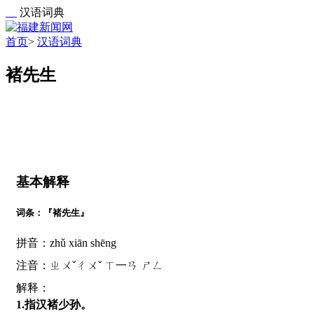
汉语词典
首页
>
汉语词典
褚先生
基本解释
词条：『褚先生』
拼音：zhǔ xiān shēng
注音：ㄓㄨˇㄔㄨˇ ㄒ一ㄢ ㄕㄥ
解释：
1.指汉褚少孙。