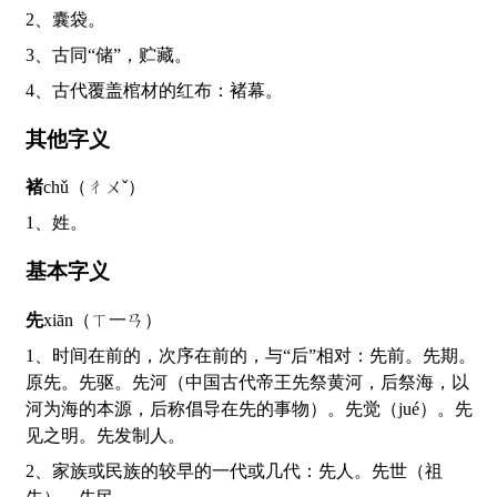
2、囊袋。
3、古同“储”，贮藏。
4、古代覆盖棺材的红布：褚幕。
其他字义
褚
chǔ（ㄔㄨˇ）
1、姓。
基本字义
先
xiān（ㄒ一ㄢ）
1、时间在前的，次序在前的，与“后”相对：先前。先期。
原先。先驱。先河（中国古代帝王先祭黄河，后祭海，以
河为海的本源，后称倡导在先的事物）。先觉（jué）。先
见之明。先发制人。
2、家族或民族的较早的一代或几代：先人。先世（祖