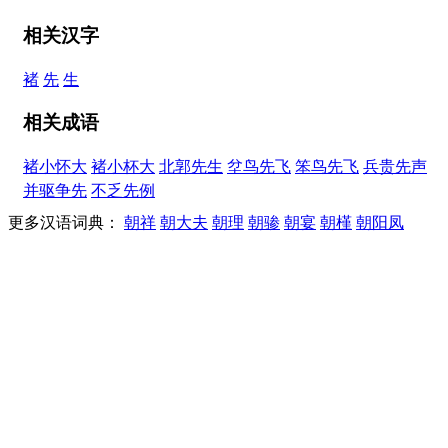
相关汉字
褚
先
生
相关成语
褚小怀大
褚小杯大
北郭先生
坌鸟先飞
笨鸟先飞
兵贵先声
并驱争先
不乏先例
更多汉语词典：
朝祥
朝大夫
朝理
朝骖
朝宴
朝槿
朝阳凤