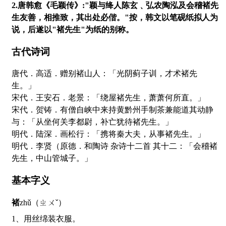
2.唐韩愈《毛颖传》:"颖与绛人陈玄﹑弘农陶泓及会稽褚先
生友善，相推致，其出处必偕。"按，韩文以笔砚纸拟人为
说，后遂以"褚先生"为纸的别称。
古代诗词
唐代．高适．赠别褚山人：「光阴蓟子训，才术褚先
生。」
宋代．王安石．老景：「绕屋褚先生，萧萧何所直。」
宋代．贺铸．有僧自峡中来持黄黔州手制茶兼能道其动静
与：「从坐何关李都尉，补亡犹待褚先生。」
明代．陆深．画松行：「携将秦大夫，从事褚先生。」
明代．李贤（原德．和陶诗 杂诗十二首 其十二：「会稽褚
先生，中山管城子。」
基本字义
褚
zhǔ（ㄓㄨˇ）
1、用丝绵装衣服。