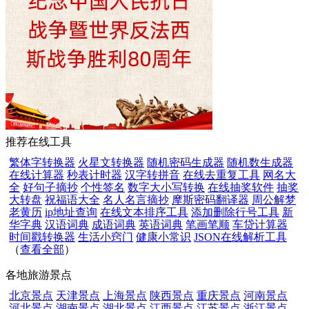
推荐在线工具
繁体字转换器
火星文转换器
随机密码生成器
随机数生成器
在线计算器
秒表计时器
汉字转拼音
在线去重复工具
网名大
全
好句子摘抄
个性签名
数字大小写转换
在线抽奖软件
抽奖
大转盘
祝福语大全
名人名言摘抄
摩斯密码翻译器
周公解梦
老黄历
ip地址查询
在线文本排序工具
添加删除行号工具
新
华字典
汉语词典
成语词典
英语词典
笔画笔顺
车贷计算器
时间戳转换器
生活小窍门
健康小常识
JSON在线解析工具
（
查看全部
）
各地旅游景点
北京景点
天津景点
上海景点
陕西景点
重庆景点
河南景点
河北景点
湖南景点
湖北景点
江西景点
江苏景点
浙江景点