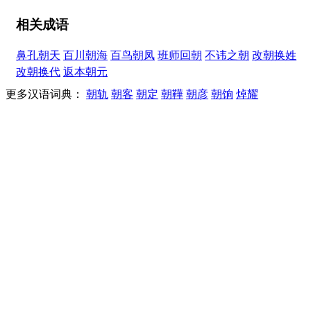
相关成语
鼻孔朝天
百川朝海
百鸟朝凤
班师回朝
不讳之朝
改朝换姓
改朝换代
返本朝元
更多汉语词典：
朝轨
朝客
朝定
朝鞾
朝彦
朝饷
焯耀