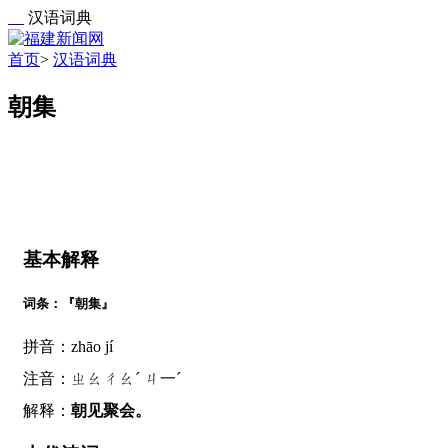
汉语词典
首页
>
汉语词典
朝集
基本解释
词条：『朝集』
拼音：zhāo jí
注音：ㄓㄠㄔㄠˊ ㄐ一ˊ
解释：
朝见聚会。