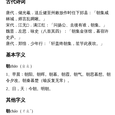
古代诗词
唐代．储光羲．送丘健至州敕放作时任下邽县：「朝集咸
林城，师言乱啁啾。」
宋代．江无□．满江红：「问扬公、去後有谁，朝集。」
魏晋．左思．咏史（八首其四）：「朝集金张馆，暮宿许
史庐。」
唐代．郑愔．少年行：「轩盖终朝集，笙竽此夜吹。」
基本字义
朝
zhāo（ㄓㄠ）
1、早晨：朝阳。朝晖。朝暮。朝霞。朝气。朝思暮想。朝
令夕改。朝秦暮楚（喻反复无常）。
2、日，天：今朝。明朝。
其他字义
朝
cháo（ㄔㄠˊ）