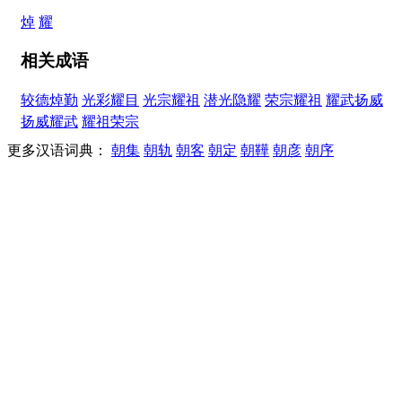
焯
耀
相关成语
较德焯勤
光彩耀目
光宗耀祖
潜光隐耀
荣宗耀祖
耀武扬威
扬威耀武
耀祖荣宗
更多汉语词典：
朝集
朝轨
朝客
朝定
朝鞾
朝彦
朝序