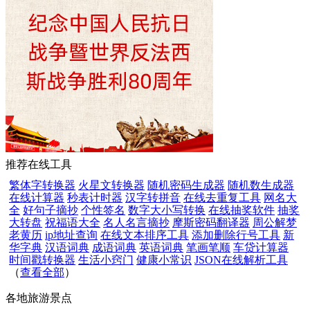
推荐在线工具
繁体字转换器
火星文转换器
随机密码生成器
随机数生成器
在线计算器
秒表计时器
汉字转拼音
在线去重复工具
网名大
全
好句子摘抄
个性签名
数字大小写转换
在线抽奖软件
抽奖
大转盘
祝福语大全
名人名言摘抄
摩斯密码翻译器
周公解梦
老黄历
ip地址查询
在线文本排序工具
添加删除行号工具
新
华字典
汉语词典
成语词典
英语词典
笔画笔顺
车贷计算器
时间戳转换器
生活小窍门
健康小常识
JSON在线解析工具
（
查看全部
）
各地旅游景点