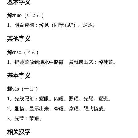
基本字义
焯
zhuō（ㄓㄨㄛ）
1、明白透彻：焯见（同“灼见”）。焯烁。
其他字义
焯
chāo（ㄔㄠ）
1、把蔬菜放到沸水中略微一煮就捞出来：焯菠菜。
基本字义
耀
yào（一ㄠˋ）
1、光线照射：耀眼。闪耀。照耀。光耀。耀斑。
2、显扬，显示出来：夸耀。炫耀。耀武扬威。
3、光荣：荣耀。
相关汉字