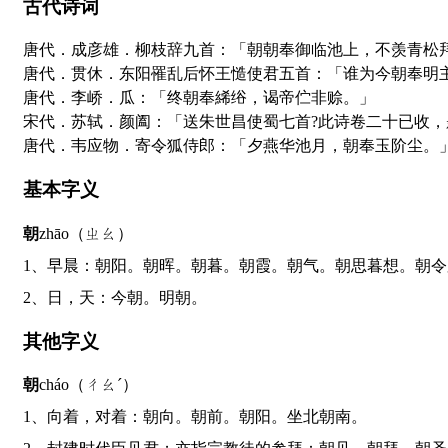
古代诗词
唐代．成彦雄．柳枝辞九首：「朝朝奉御临池上，不羡青松
唐代．贯休．东阳罹乱后怀王慥使君五首：「谁为今朝奉明
唐代．李峤．瓜：「终朝奉絺绤，谒帝伫非赊。」
宋代．苏轼．颜阖：「送朱世昌使蜀七首?此诗卷二十已收，
唐代．韦应物．寄令狐侍郎：「夕燕华池月，朝奉玉阶尘。
基本字义
朝
zhāo（ㄓㄠ）
1、早晨：朝阳。朝晖。朝暮。朝霞。朝气。朝思暮想。朝
2、日，天：今朝。明朝。
其他字义
朝
cháo（ㄔㄠˊ）
1、向着，对着：朝向。朝前。朝阳。坐北朝南。