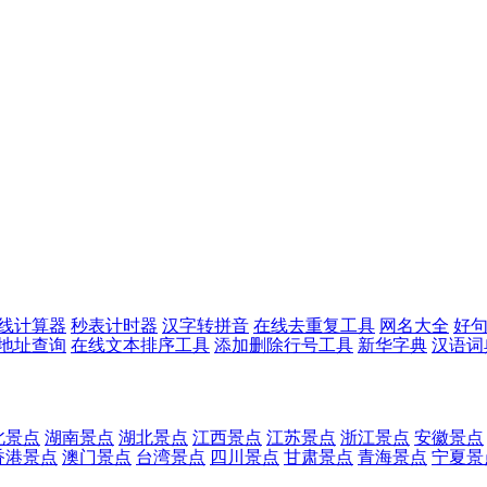
线计算器
秒表计时器
汉字转拼音
在线去重复工具
网名大全
好
p地址查询
在线文本排序工具
添加删除行号工具
新华字典
汉语词
北景点
湖南景点
湖北景点
江西景点
江苏景点
浙江景点
安徽景点
香港景点
澳门景点
台湾景点
四川景点
甘肃景点
青海景点
宁夏景