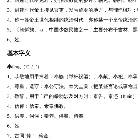
2、封建时代臣见君；亦指宗教徒的参拜：朝见。朝拜。朝
3、封建时代帝王接见官吏，发号施令的地方，与“野”相
4、称一姓帝王世代相继的统治时代；亦称某一个皇帝统治
5、〔朝鲜族〕ａ．中国少数民族之一，主要分布于吉林
6、姓。
基本字义
奉
fèng（ㄈㄥˋ）
1、恭敬地用手捧着：奉觞（举杯祝酒）。奉献。奉祀。奉承
2、尊重，遵守：奉公守法。奉为圭臬（把某些言论或事物
3、敬辞，用于自己的举动涉及对方时：奉告。奉还（huá
4、信仰：信奉。素奉佛教。
5、供养，伺候：奉养。供奉。侍奉。
6、姓。
7、古同“俸”，薪金。