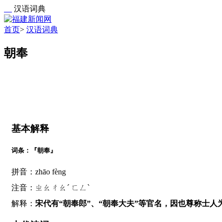
汉语词典
首页
>
汉语词典
朝奉
基本解释
词条：『朝奉』
拼音：zhāo fèng
注音：ㄓㄠㄔㄠˊ ㄈㄥˋ
解释：
宋代有“朝奉郎”、“朝奉大夫”等官名，因也尊称士