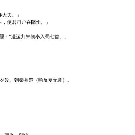
拜大夫。」
主，使君司户在隋州。」
题：“送运判朱朝奉入蜀七首。」
」
令夕改。朝秦暮楚（喻反复无常）。