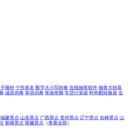
句子摘抄
个性签名
数字大小写转换
在线抽奖软件
抽奖大转盘
典
成语词典
英语词典
笔画笔顺
车贷计算器
时间戳转换器
生
福建景点
山东景点
广西景点
贵州景点
辽宁景点
吉林景点
山
点
新疆景点
西藏景点
（
查看全部
）