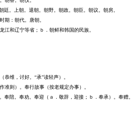
圣。朝香。朝仪。
对：朝廷。上朝。退朝。朝野。朝政。朝臣。朝议。朝房。
的时期：朝代。唐朝。
、黑龙江和辽宁等省；ｂ．朝鲜和韩国的民族。
（恭维，讨好。“承”读轻声）。
当作准则）。奉行故事（按老规定办事）。
n）。奉陪。奉劝。奉迎（ａ．敬辞，迎接；ｂ．奉承）。奉赠。