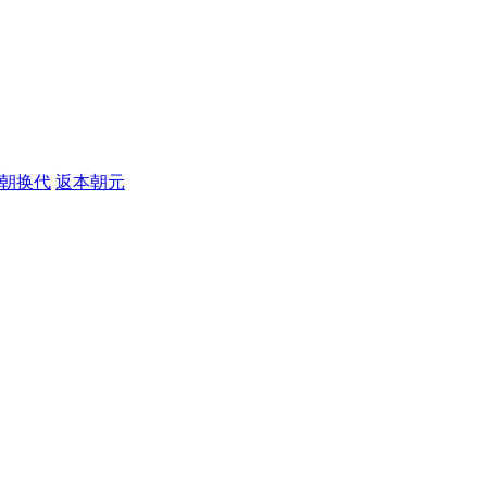
朝换代
返本朝元