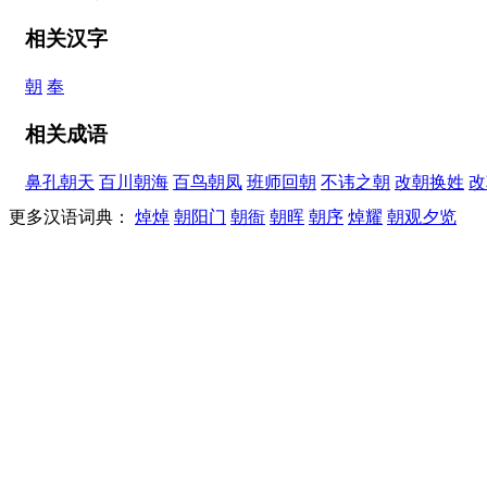
相关汉字
朝
奉
相关成语
鼻孔朝天
百川朝海
百鸟朝凤
班师回朝
不讳之朝
改朝换姓
改
更多汉语词典：
焯焯
朝阳门
朝衙
朝晖
朝序
焯耀
朝观夕览