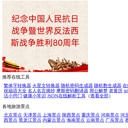
推荐在线工具
繁体字转换器
火星文转换器
随机密码生成器
随机数生成器
在
祝福语大全
名人名言摘抄
摩斯密码翻译器
周公解梦
老黄历
i
活小窍门
健康小常识
JSON在线解析工具
（
查看全部
）
各地旅游景点
北京景点
天津景点
上海景点
陕西景点
重庆景点
河南景点
河
西景点
黑龙江景点
内蒙古景点
海南景点
云南景点
广东景点