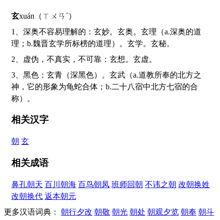
玄
xuán（ㄒㄨㄢˊ）
1、深奥不容易理解的：玄妙。玄奥。玄理（a.深奥的道
理；b.魏晋玄学所标榜的道理）。玄学。玄秘。
2、虚伪，不真实，不可靠：玄想。玄虚。
3、黑色：玄青（深黑色）。玄武（a.道教所奉的北方之
神，它的形象为龟蛇合体；b.二十八宿中北方七宿的合
称）。
相关汉字
朝
玄
相关成语
鼻孔朝天
百川朝海
百鸟朝凤
班师回朝
不讳之朝
改朝换姓
改朝换代
返本朝元
更多汉语词典：
朝行夕改
朝敬
朝光
朝处
朝观夕览
朝奉
朝斗