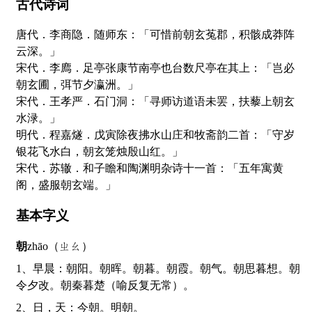
古代诗词
唐代．李商隐．随师东：「可惜前朝玄菟郡，积骸成莽阵
云深。」
宋代．李廌．足亭张康节南亭也台数尺亭在其上：「岂必
朝玄圃，弭节夕瀛洲。」
宋代．王孝严．石门洞：「寻师访道语未罢，扶藜上朝玄
水渌。」
明代．程嘉燧．戊寅除夜拂水山庄和牧斋韵二首：「守岁
银花飞水白，朝玄笼烛殷山红。」
宋代．苏辙．和子瞻和陶渊明杂诗十一首：「五年寓黄
阁，盛服朝玄端。」
基本字义
朝
zhāo（ㄓㄠ）
1、早晨：朝阳。朝晖。朝暮。朝霞。朝气。朝思暮想。朝
令夕改。朝秦暮楚（喻反复无常）。
2、日，天：今朝。明朝。