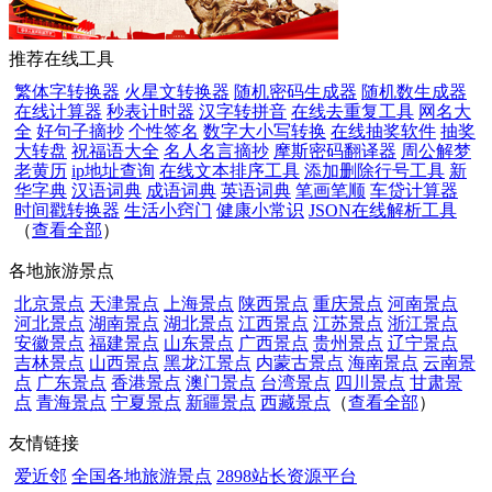
推荐在线工具
繁体字转换器
火星文转换器
随机密码生成器
随机数生成器
在线计算器
秒表计时器
汉字转拼音
在线去重复工具
网名大
全
好句子摘抄
个性签名
数字大小写转换
在线抽奖软件
抽奖
大转盘
祝福语大全
名人名言摘抄
摩斯密码翻译器
周公解梦
老黄历
ip地址查询
在线文本排序工具
添加删除行号工具
新
华字典
汉语词典
成语词典
英语词典
笔画笔顺
车贷计算器
时间戳转换器
生活小窍门
健康小常识
JSON在线解析工具
（
查看全部
）
各地旅游景点
北京景点
天津景点
上海景点
陕西景点
重庆景点
河南景点
河北景点
湖南景点
湖北景点
江西景点
江苏景点
浙江景点
安徽景点
福建景点
山东景点
广西景点
贵州景点
辽宁景点
吉林景点
山西景点
黑龙江景点
内蒙古景点
海南景点
云南景
点
广东景点
香港景点
澳门景点
台湾景点
四川景点
甘肃景
点
青海景点
宁夏景点
新疆景点
西藏景点
（
查看全部
）
友情链接
爱近邻
全国各地旅游景点
2898站长资源平台