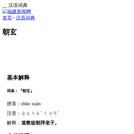
汉语词典
首页
>
汉语词典
朝玄
基本解释
词条：『朝玄』
拼音：zhāo xuán
注音：ㄓㄠㄔㄠˊ ㄒㄨㄢˊ
解释：
道教徒朝拜老子。