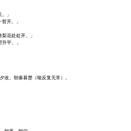
关。」
一暂开。」
路梨花处处开。」
望升平。」
令夕改。朝秦暮楚（喻反复无常）。