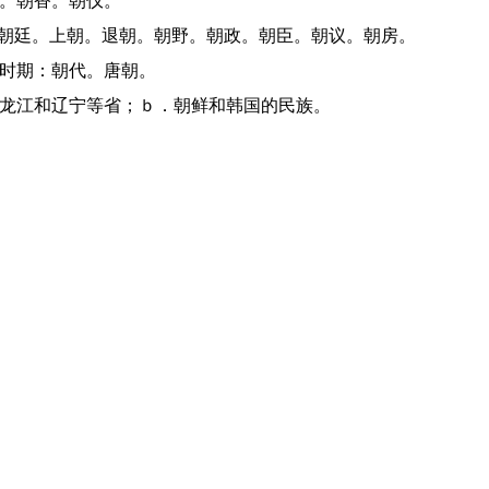
圣。朝香。朝仪。
对：朝廷。上朝。退朝。朝野。朝政。朝臣。朝议。朝房。
的时期：朝代。唐朝。
、黑龙江和辽宁等省；ｂ．朝鲜和韩国的民族。