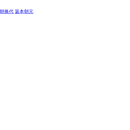
朝换代
返本朝元