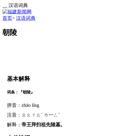
汉语词典
首页
>
汉语词典
朝陵
基本解释
词条：『朝陵』
拼音：zhāo líng
注音：ㄓㄠㄔㄠˊ ㄌ一ㄥˊ
解释：
帝王拜扫祖先陵墓。