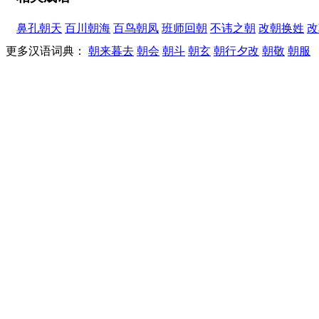
鼻孔朝天
百川朝海
百鸟朝凤
班师回朝
不讳之朝
改朝换姓
改
更多汉语词典：
朝来暮去
朝会
朝斗
朝玄
朝行夕改
朝敬
朝服