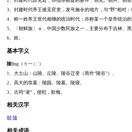
2、封建时代臣见君；亦指宗教徒的参拜：朝见。朝拜。朝
3、封建时代帝王接见官吏，发号施令的地方，与“野”相
4、称一姓帝王世代相继的统治时代；亦称某一个皇帝统治
5、〔朝鲜族〕ａ．中国少数民族之一，主要分布于吉林
6、姓。
基本字义
陵
líng（ㄌ一ㄥˊ）
1、大土山：山陵。丘陵。陵谷迁变（简作“陵谷”）。
2、高大的坟墓：陵园。陵墓。陵寝。
3、古同“凌”，侵犯，欺侮。
相关汉字
朝
陵
相关成语