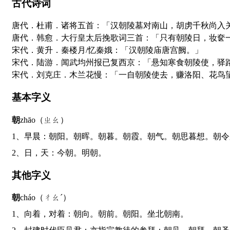
古代诗词
唐代．杜甫．诸将五首：「汉朝陵墓对南山，胡虏千秋尚入
唐代．韩愈．大行皇太后挽歌词三首：「只有朝陵日，妆奁
宋代．黄升．秦楼月/忆秦娥：「汉朝陵庙唐宫阙。」
宋代．陆游．闻武均州报已复西京：「悬知寒食朝陵使，驿
宋代．刘克庄．木兰花慢：「一自朝陵使去，赚洛阳、花鸟
基本字义
朝
zhāo（ㄓㄠ）
1、早晨：朝阳。朝晖。朝暮。朝霞。朝气。朝思暮想。朝
2、日，天：今朝。明朝。
其他字义
朝
cháo（ㄔㄠˊ）
1、向着，对着：朝向。朝前。朝阳。坐北朝南。