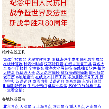
推荐在线工具
繁体字转换器
火星文转换器
随机密码生成器
随机数生成器
在线计算器
秒表计时器
汉字转拼音
在线去重复工具
网名大
全
好句子摘抄
个性签名
数字大小写转换
在线抽奖软件
抽奖
大转盘
祝福语大全
名人名言摘抄
摩斯密码翻译器
周公解梦
老黄历
ip地址查询
在线文本排序工具
添加删除行号工具
新
华字典
汉语词典
成语词典
英语词典
笔画笔顺
车贷计算器
时间戳转换器
生活小窍门
健康小常识
JSON在线解析工具
（
查看全部
）
各地旅游景点
北京景点
天津景点
上海景点
陕西景点
重庆景点
河南景点