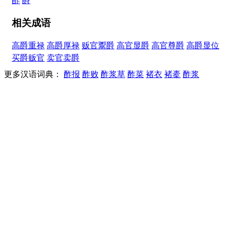
酢
爵
相关成语
高爵重禄
高爵厚禄
贩官鬻爵
高官显爵
高官尊爵
高爵显位
买爵贩官
卖官卖爵
更多汉语词典：
酢报
酢败
酢浆草
酢菜
褚衣
褚橐
酢浆