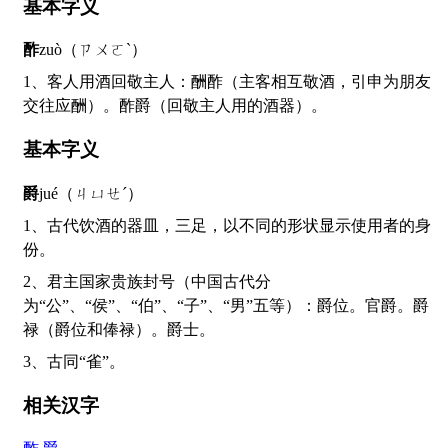
基本字义
酢
zuò（ㄗㄨㄛˋ）
1、客人用酒回敬主人：酬酢（主客相互敬酒，引申为朋友
交往应酬）。酢爵（回敬主人用的酒器）。
基本字义
爵
jué（ㄐㄩㄝˊ）
1、古代饮酒的器皿，三足，以不同的形状显示使用者的身
份。
2、君主国家贵族封号（中国古代分
为“公”、“侯”、“伯”、“子”、“男”五等）：爵位。官爵。爵
禄（爵位和俸禄）。爵士。
3、古同“雀”。
相关汉字