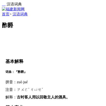
汉语词典
首页
>
汉语词典
酢爵
基本解释
词条：『酢爵』
拼音：zuò jué
注音：ㄗㄨㄛˋ ㄐㄩㄝˊ
解释：
古时客人用以回敬主人的酒具。