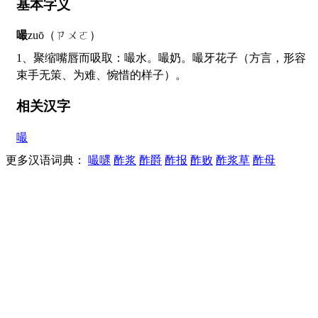
基本字义
嘬
zuō（ㄗㄨㄛ）
1、聚缩嘴唇而吸取：嘬水。嘬奶。嘬牙花子（方言，形容
束手无策、为难、惋惜的样子）。
相关汉字
嘬
更多汉语词典：
嘬嚃
酢浆
酢爵
酢报
酢败
酢浆草
酢母