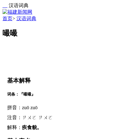
汉语词典
首页
>
汉语词典
嘬嘬
基本解释
词条：『嘬嘬』
拼音：zuō zuō
注音：ㄗㄨㄛ ㄗㄨㄛ
解释：
疾食貌。