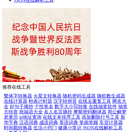
JSON在线解析工具
推荐在线工具
繁体字转换器
火星文转换器
随机密码生成器
随机数生成器
在线计算器
秒表计时器
汉字转拼音
在线去重复工具
网名大
全
好句子摘抄
个性签名
数字大小写转换
在线抽奖软件
抽奖
大转盘
祝福语大全
名人名言摘抄
摩斯密码翻译器
周公解梦
老黄历
ip地址查询
在线文本排序工具
添加删除行号工具
新
华字典
汉语词典
成语词典
英语词典
笔画笔顺
车贷计算器
时间戳转换器
生活小窍门
健康小常识
JSON在线解析工具