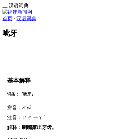
汉语词典
首页
>
汉语词典
呲牙
基本解释
词条：『呲牙』
拼音：zī yá
注音：ㄗㄘ 一ㄚˊ
解释：
咧嘴露出牙齿。