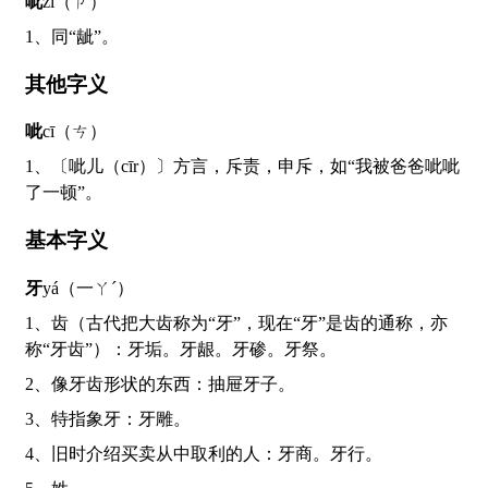
呲
zī（ㄗ）
1、同“龇”。
其他字义
呲
cī（ㄘ）
1、〔呲儿（cīr）〕方言，斥责，申斥，如“我被爸爸呲呲
了一顿”。
基本字义
牙
yá（一ㄚˊ）
1、齿（古代把大齿称为“牙”，现在“牙”是齿的通称，亦
称“牙齿”）：牙垢。牙龈。牙碜。牙祭。
2、像牙齿形状的东西：抽屉牙子。
3、特指象牙：牙雕。
4、旧时介绍买卖从中取利的人：牙商。牙行。