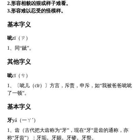
2.形容相貌凶狠或样子难看。
3.形容难以忍受的怪模样。
基本字义
呲
zī（ㄗ）
1、同“龇”。
其他字义
呲
cī（ㄘ）
1、〔呲儿（cīr）〕方言，斥责，申斥，如“我被爸爸呲呲
了一顿”。
基本字义
牙
yá（一ㄚˊ）
1、齿（古代把大齿称为“牙”，现在“牙”是齿的通称，亦
称“牙齿”）：牙垢。牙龈。牙碜。牙祭。