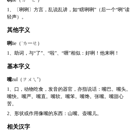
1、〔咧咧〕方言，乱说乱讲，如“瞎咧咧”（后一个“咧”读
轻声）。
其他字义
咧
lie（˙ㄌ一ㄝ）
1、助词，与“了”、“啦”、“喱”相似：好咧！他来咧！
基本字义
嘴
zuǐ（ㄗㄨㄟˇ）
1、口，动物吃食，发音的器官，亦指说话：嘴巴。嘴头。
嘴快。嘴严。嘴直。嘴软。嘴笨。嘴馋。张嘴。嘴甜心
苦。
2、形状或作用像嘴的东西：山嘴。壶嘴儿。
相关汉字