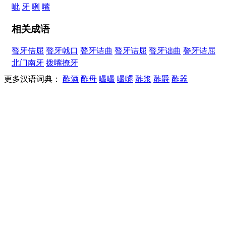
呲
牙
咧
嘴
相关成语
聱牙佶屈
聱牙戟口
聱牙诘曲
聱牙诘屈
聱牙诎曲
謷牙诘屈
北门南牙
拨嘴撩牙
更多汉语词典：
酢酒
酢母
嘬嘬
嘬嚃
酢浆
酢爵
酢器