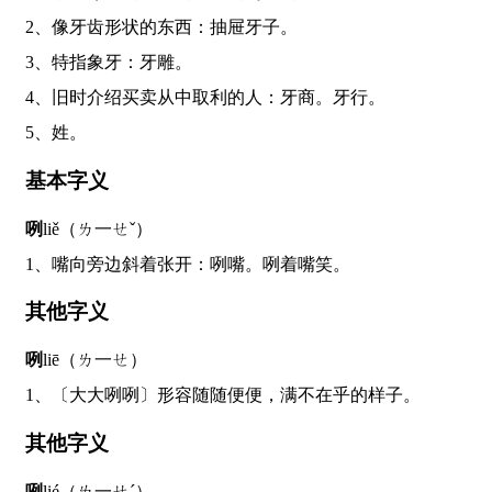
2、像牙齿形状的东西：抽屉牙子。
3、特指象牙：牙雕。
4、旧时介绍买卖从中取利的人：牙商。牙行。
5、姓。
基本字义
咧
liě（ㄌ一ㄝˇ）
1、嘴向旁边斜着张开：咧嘴。咧着嘴笑。
其他字义
咧
liē（ㄌ一ㄝ）
1、〔大大咧咧〕形容随随便便，满不在乎的样子。
其他字义
咧
lié（ㄌ一ㄝˊ）