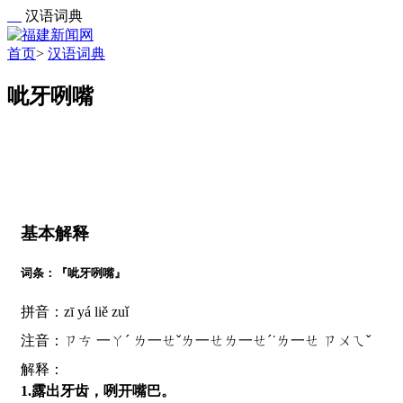
汉语词典
首页
>
汉语词典
呲牙咧嘴
基本解释
词条：『呲牙咧嘴』
拼音：zī yá liě zuǐ
注音：ㄗㄘ 一ㄚˊ ㄌ一ㄝˇㄌ一ㄝㄌ一ㄝˊ˙ㄌ一ㄝ ㄗㄨㄟˇ
解释：
1.露出牙齿，咧开嘴巴。