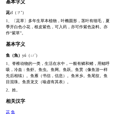
基本字义
茈
zǐ（ㄗˇ）
1、〔茈草〕多年生草本植物，叶椭圆形，茎叶有细毛，夏
季开白色小花，根皮紫色，可入药，亦可作紫色染料。亦
作“紫草”。
基本字义
鱼（魚）
yú（ㄩˊ）
1、脊椎动物的一类，生活在水中，一般有鳞和鳍，用鳃呼
吸，冷血：鱼虾。鱼虫。鱼网。鱼跃。鱼贯（像鱼游一样
先后相续）。鱼雁（书信，信息）。鱼米乡。鱼尾纹。鱼
目混珠。鱼质龙文（喻虚有其表）。
2、姓。
相关汉字
茈
鱼