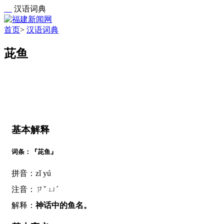
汉语词典
首页
>
汉语词典
茈鱼
基本解释
词条：『茈鱼』
拼音：zǐ yú
注音：ㄗˇ ㄩˊ
解释：
神话中的鱼名。