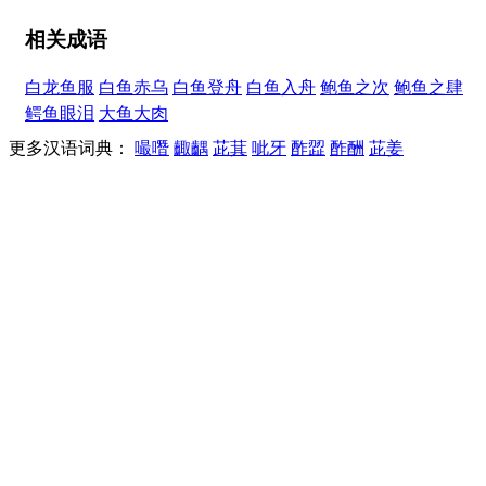
相关成语
白龙鱼服
白鱼赤乌
白鱼登舟
白鱼入舟
鲍鱼之次
鲍鱼之肆
鳄鱼眼泪
大鱼大肉
更多汉语词典：
嘬噆
齱齵
茈萁
呲牙
酢歰
酢酬
茈姜