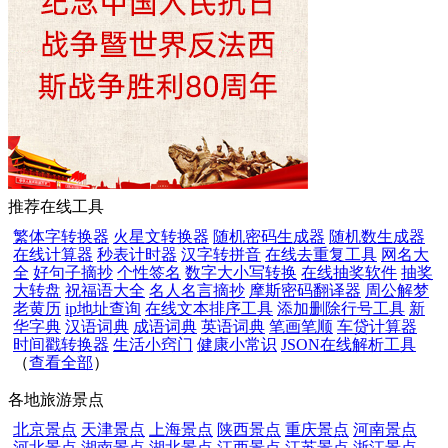
推荐在线工具
繁体字转换器
火星文转换器
随机密码生成器
随机数生成器
在线计算器
秒表计时器
汉字转拼音
在线去重复工具
网名大
全
好句子摘抄
个性签名
数字大小写转换
在线抽奖软件
抽奖
大转盘
祝福语大全
名人名言摘抄
摩斯密码翻译器
周公解梦
老黄历
ip地址查询
在线文本排序工具
添加删除行号工具
新
华字典
汉语词典
成语词典
英语词典
笔画笔顺
车贷计算器
时间戳转换器
生活小窍门
健康小常识
JSON在线解析工具
（
查看全部
）
各地旅游景点
北京景点
天津景点
上海景点
陕西景点
重庆景点
河南景点
河北景点
湖南景点
湖北景点
江西景点
江苏景点
浙江景点