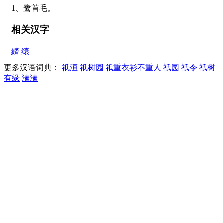
1、鹭首毛。
相关汉字
纃
缞
更多汉语词典：
祇洹
祇树园
祇重衣衫不重人
祇园
祇令
祇树
有缘
溱溱