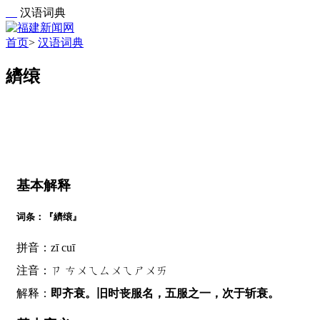
汉语词典
首页
>
汉语词典
纃缞
基本解释
词条：『纃缞』
拼音：zī cuī
注音：ㄗ ㄘㄨㄟㄙㄨㄟㄕㄨㄞ
解释：
即齐衰。旧时丧服名，五服之一，次于斩衰。