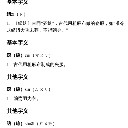
基本字义
纃
zī（ㄗ）
1、〔纃縗〕古同“齐縗”，古代用粗麻布做的丧服，如“准令
式纃纃大功未葬，不得朝会。”
基本字义
缞（縗）
cuī（ㄘㄨㄟ）
1、古代用粗麻布制成的丧服。
其他字义
缞（縗）
suī（ㄙㄨㄟ）
1、编鹭羽为衣。
其他字义
缞（縗）
shuāi（ㄕㄨㄞ）