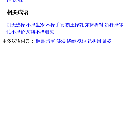
相关成语
别无选择
不择生冷
不择手段
鹅王择乳
东床择对
断杼择邻
忙不择价
河海不择细流
更多汉语词典：
砸票
珍宝
溱溱
纃缞
祇洹
祇树园
证奴