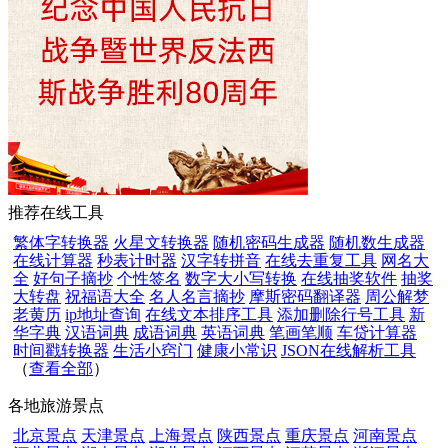
推荐在线工具
繁体字转换器
火星文转换器
随机密码生成器
随机数生成器
在线计算器
秒表计时器
汉字转拼音
在线去重复工具
网名大
全
好句子摘抄
个性签名
数字大小写转换
在线抽奖软件
抽奖
大转盘
祝福语大全
名人名言摘抄
摩斯密码翻译器
周公解梦
老黄历
ip地址查询
在线文本排序工具
添加删除行号工具
新
华字典
汉语词典
成语词典
英语词典
笔画笔顺
车贷计算器
时间戳转换器
生活小窍门
健康小常识
JSON在线解析工具
（
查看全部
）
各地旅游景点
北京景点
天津景点
上海景点
陕西景点
重庆景点
河南景点