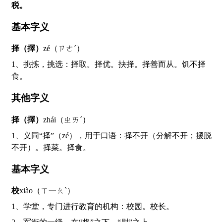
税。
基本字义
择（擇）
zé（ㄗㄜˊ）
1、挑拣，挑选：择取。择优。抉择。择善而从。饥不择
食。
其他字义
择（擇）
zhái（ㄓㄞˊ）
1、义同“择”（zé），用于口语：择不开（分解不开；摆脱
不开）。择菜。择食。
基本字义
校
xiào（ㄒ一ㄠˋ）
1、学堂，专门进行教育的机构：校园。校长。