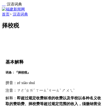
汉语词典
首页
>
汉语词典
择校税
基本解释
词条：『择校税』
拼音：zé xiào shuì
注音：ㄗㄜˊㄓㄞˊ ㄒ一ㄠˋㄐ一ㄠˋ ㄕㄨㄟˋ
解释：
即超过规定收费标准的收费以及学校以各种名义收
取的赞助费、择校费等超过规定范围的收入，须缴纳营业