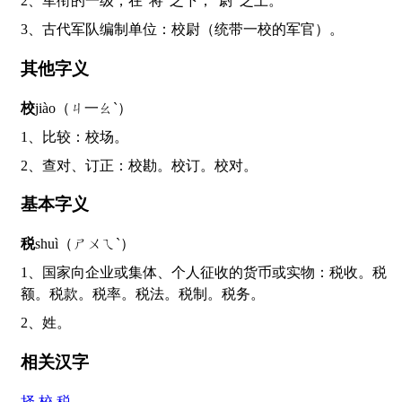
2、军衔的一级，在“将”之下，“尉”之上。
3、古代军队编制单位：校尉（统带一校的军官）。
其他字义
校
jiào（ㄐ一ㄠˋ）
1、比较：校场。
2、查对、订正：校勘。校订。校对。
基本字义
税
shuì（ㄕㄨㄟˋ）
1、国家向企业或集体、个人征收的货币或实物：税收。税
额。税款。税率。税法。税制。税务。
2、姓。
相关汉字
择
校
税