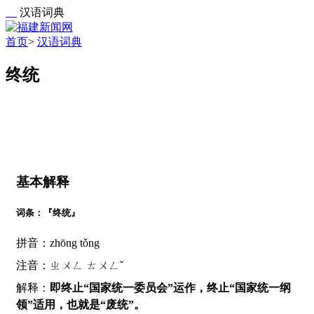
汉语词典
首页
>
汉语词典
终统
基本解释
词条：『终统』
拼音：zhōng tǒng
注音：ㄓㄨㄥ ㄊㄨㄥˇ
解释：
即终止“国家统一委员会”运作，终止“国家统一纲
领”适用，也就是“废统”。