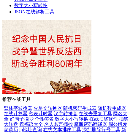
数字大小写转换
JSON在线解析工具
推荐在线工具
繁体字转换器
火星文转换器
随机密码生成器
随机数生成器
在线计算器
秒表计时器
汉字转拼音
在线去重复工具
网名大
全
好句子摘抄
个性签名
数字大小写转换
在线抽奖软件
抽奖
大转盘
祝福语大全
名人名言摘抄
摩斯密码翻译器
周公解梦
老黄历
ip地址查询
在线文本排序工具
添加删除行号工具
新