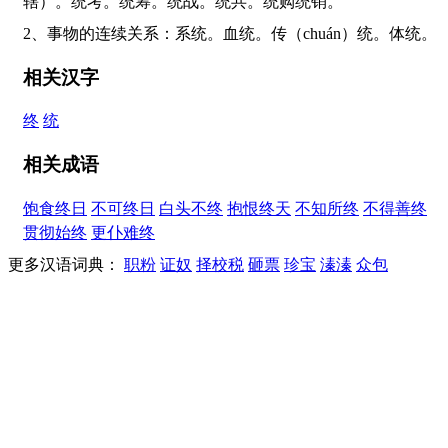
辖）。统考。统筹。统战。统共。统购统销。
2、事物的连续关系：系统。血统。传（chuán）统。体统。
相关汉字
终
统
相关成语
饱食终日
不可终日
白头不终
抱恨终天
不知所终
不得善终
贯彻始终
更仆难终
更多汉语词典：
职粉
证奴
择校税
砸票
珍宝
溱溱
众包