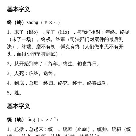
基本字义
终（終）
zhōng（ㄓㄨㄥ）
1、末了（liǎo），完了（liǎo），与“始”相对：年终。终场
（末了一场）。终极。终审（司法部门对案件的最后判
决）。终端。靡不有初，鲜克有终（人们做事无不有开
头，而很少能坚持到底）。
2、从开始到末了：终年。终生。饱食终日。
3、人死：临终。送终。
4、到底，总归：终归。终究。终于。终将成功。
5、姓。
基本字义
统（統）
tǒng（ㄊㄨㄥˇ）
1、总括，总起来：统一。统率（shuài）。统帅。统摄（统