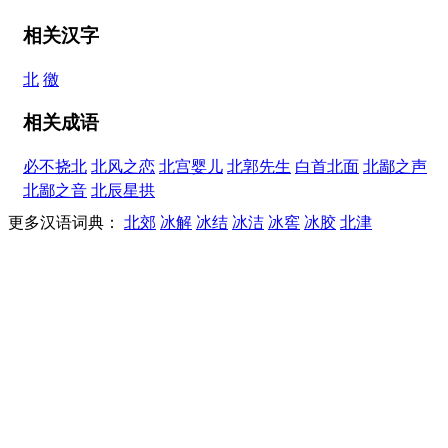
相关汉字
北
徼
相关成语
必不挠北
北风之恋
北宫婴儿
北郭先生
白首北面
北鄙之声
北鄙之音
北辰星拱
更多汉语词典：
北郊
冰解
冰结
冰洁
冰窖
冰胶
北津