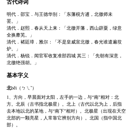
古代诗词
明代．邵宝．与王德华别：「东藩税方逋，北徼师未
罢。」
清代．赵熙．春从天上来：「北徼开藩，西山辟粟，绿意
全换蘼芜。」
清代．褚廷璋．雅尔：「不是皇威宣北徼，春光谁遣遍坟
炉。」
清代．杨锐．闻官军收复准部四城 其三：「先朝有深意，
北徼绝强胡。」
基本字义
北
běi（ㄅㄟˇ）
1、方向，早晨面对太阳，左手的一边，与“南”相对：北
方。北辰（古书指北极星）。北上（古代以北为上，后指
去本地以北的某地，与“南下”相对）。北极星（出现在天空
北部的一颗亮星，人常靠它辨别方向）。北国（指中国北
部）。