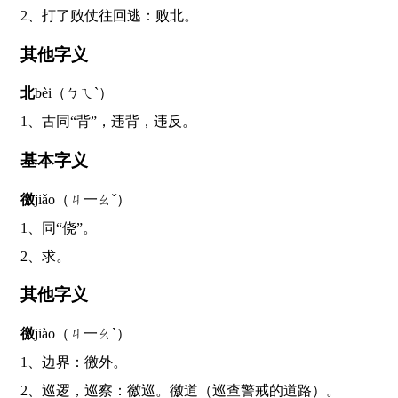
2、打了败仗往回逃：败北。
其他字义
北
bèi（ㄅㄟˋ）
1、古同“背”，违背，违反。
基本字义
徼
jiǎo（ㄐ一ㄠˇ）
1、同“侥”。
2、求。
其他字义
徼
jiào（ㄐ一ㄠˋ）
1、边界：徼外。
2、巡逻，巡察：徼巡。徼道（巡查警戒的道路）。