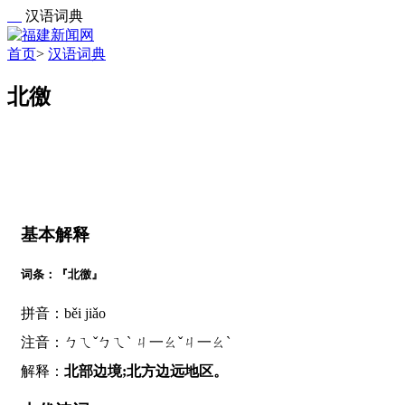
汉语词典
首页
>
汉语词典
北徼
基本解释
词条：『北徼』
拼音：běi jiǎo
注音：ㄅㄟˇㄅㄟˋ ㄐ一ㄠˇㄐ一ㄠˋ
解释：
北部边境;北方边远地区。