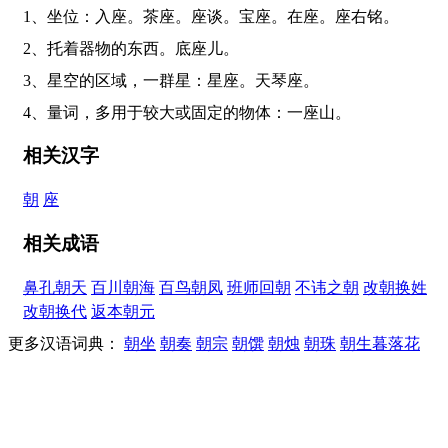
1、坐位：入座。茶座。座谈。宝座。在座。座右铭。
2、托着器物的东西。底座儿。
3、星空的区域，一群星：星座。天琴座。
4、量词，多用于较大或固定的物体：一座山。
相关汉字
朝
座
相关成语
鼻孔朝天
百川朝海
百鸟朝凤
班师回朝
不讳之朝
改朝换姓
改朝换代
返本朝元
更多汉语词典：
朝坐
朝奏
朝宗
朝馔
朝烛
朝珠
朝生暮落花