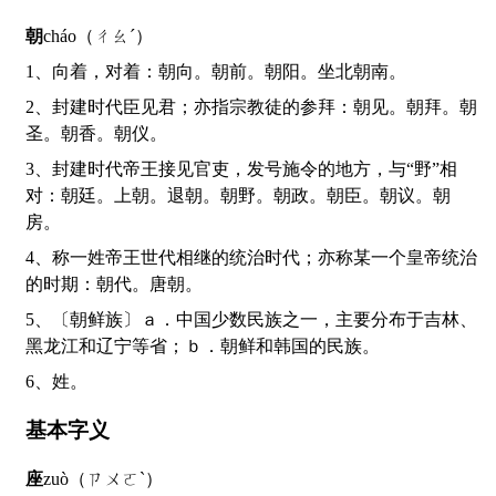
朝
cháo（ㄔㄠˊ）
1、向着，对着：朝向。朝前。朝阳。坐北朝南。
2、封建时代臣见君；亦指宗教徒的参拜：朝见。朝拜。朝
圣。朝香。朝仪。
3、封建时代帝王接见官吏，发号施令的地方，与“野”相
对：朝廷。上朝。退朝。朝野。朝政。朝臣。朝议。朝
房。
4、称一姓帝王世代相继的统治时代；亦称某一个皇帝统治
的时期：朝代。唐朝。
5、〔朝鲜族〕ａ．中国少数民族之一，主要分布于吉林、
黑龙江和辽宁等省；ｂ．朝鲜和韩国的民族。
6、姓。
基本字义
座
zuò（ㄗㄨㄛˋ）