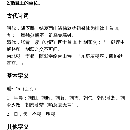
2.指君王的坐位。
古代诗词
明代．胡应麟．结夏西山诸佛刹效初盛体为排律十首 其
九：「舞鹤参朝座，饥乌集暮钟。」
清代．张晋．读《史记》四十首 其七 刎颈交：「一朝座中
解将印，刎颈之交不可间。」
南北朝．李昶．陪驾幸终南山诗：「东枣羞朝座，西桃献
夜宫。」
基本字义
朝
zhāo（ㄓㄠ）
1、早晨：朝阳。朝晖。朝暮。朝霞。朝气。朝思暮想。朝
令夕改。朝秦暮楚（喻反复无常）。
2、日，天：今朝。明朝。
其他字义