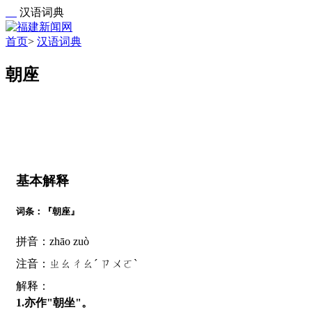
汉语词典
首页
>
汉语词典
朝座
基本解释
词条：『朝座』
拼音：zhāo zuò
注音：ㄓㄠㄔㄠˊ ㄗㄨㄛˋ
解释：
1.亦作"朝坐"。