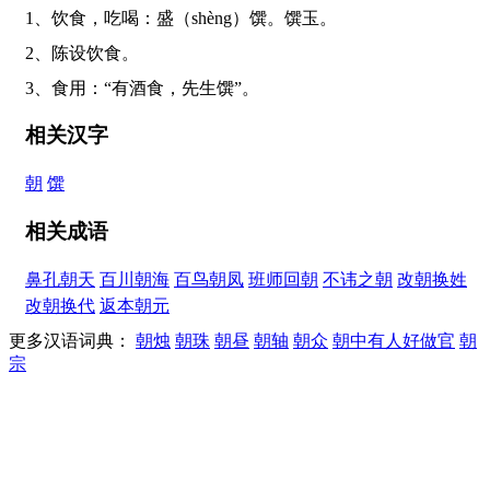
1、饮食，吃喝：盛（shèng）馔。馔玉。
2、陈设饮食。
3、食用：“有酒食，先生馔”。
相关汉字
朝
馔
相关成语
鼻孔朝天
百川朝海
百鸟朝凤
班师回朝
不讳之朝
改朝换姓
改朝换代
返本朝元
更多汉语词典：
朝烛
朝珠
朝昼
朝轴
朝众
朝中有人好做官
朝
宗