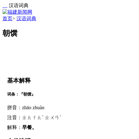
汉语词典
首页
>
汉语词典
朝馔
基本解释
词条：『朝馔』
拼音：zhāo zhuàn
注音：ㄓㄠㄔㄠˊ ㄓㄨㄢˋ
解释：
早餐。