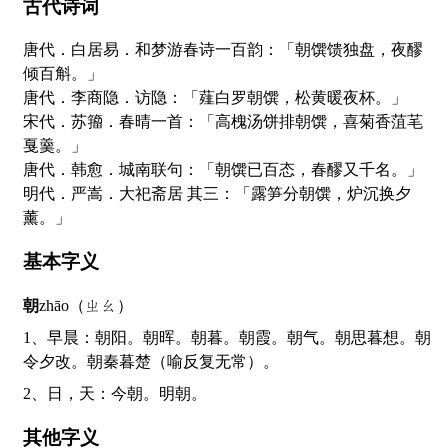
古代诗词
唐代．白居易．和梦游春诗一百韵：「朝馔馈独盘，夜醪
倾百斛。」
唐代．李商隐．访隐：「薤白罗朝馔，松黄暖夜杯。」
宋代．苏籀．春晴一首：「高槐汤饼排朝馔，喜菊香菹芼
戛羹。」
唐代．韩愈．城南联句：「朝馔已百态，春醪又千名。」
明代．严嵩．大祀斋居 其三：「露笋分朝馔，炉沉换夕
薰。」
基本字义
朝
zhāo（ㄓㄠ）
1、早晨：朝阳。朝晖。朝暮。朝霞。朝气。朝思暮想。朝
令夕改。朝秦暮楚（喻反复无常）。
2、日，天：今朝。明朝。
其他字义