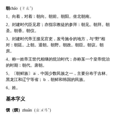
朝
cháo（ㄔㄠˊ）
1、向着，对着：朝向。朝前。朝阳。坐北朝南。
2、封建时代臣见君；亦指宗教徒的参拜：朝见。朝拜。朝
圣。朝香。朝仪。
3、封建时代帝王接见官吏，发号施令的地方，与“野”相
对：朝廷。上朝。退朝。朝野。朝政。朝臣。朝议。朝
房。
4、称一姓帝王世代相继的统治时代；亦称某一个皇帝统治
的时期：朝代。唐朝。
5、〔朝鲜族〕ａ．中国少数民族之一，主要分布于吉林、
黑龙江和辽宁等省；ｂ．朝鲜和韩国的民族。
6、姓。
基本字义
馔（饌）
zhuàn（ㄓㄨㄢˋ）