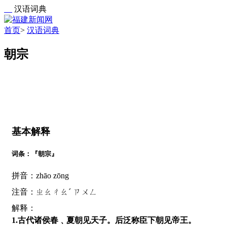
汉语词典
首页
>
汉语词典
朝宗
基本解释
词条：『朝宗』
拼音：zhāo zōng
注音：ㄓㄠㄔㄠˊ ㄗㄨㄥ
解释：
1.古代诸侯春﹑夏朝见天子。后泛称臣下朝见帝王。