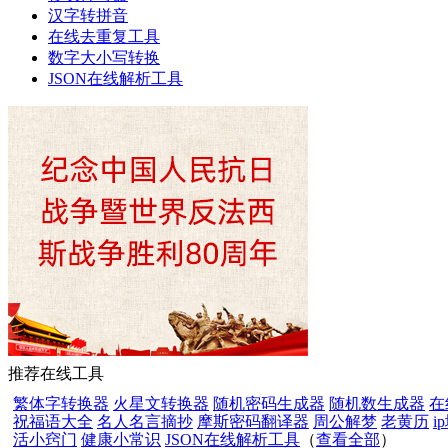
汉字转拼音
在线去重复工具
数字大小写转换
JSON在线解析工具
推荐在线工具
繁体字转换器
火星文转换器
随机密码生成器
随机数生成器
在
祝福语大全
名人名言摘抄
摩斯密码翻译器
周公解梦
老黄历
i
活小窍门
健康小常识
JSON在线解析工具
（
查看全部
）