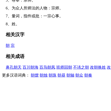
5、尊奉：宗仰。
6、为众人所师法的人物：宗师。
7、量词，指件或批：一宗心事。
8、姓。
相关汉字
朝
宗
相关成语
鼻孔朝天
百川朝海
百鸟朝凤
班师回朝
不讳之朝
改朝换姓
改
更多汉语词典：
朝馔
朝烛
朝珠
朝昼
朝轴
朝众
朝奏