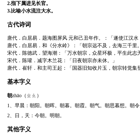
2.指下属进见长官。
3.比喻小水流注大水。
古代诗词
唐代．白居易．题海图屏风 元和己丑年作。：「遂使江汉
唐代．白居易．和《分水岭》：「朝宗远不及，去海三千里
宋代．陈德武．望海潮：「万水朝宗，众星环极，平生此志
宋代．陈瓘．减字木兰花：「日夜朝宗亦未休。」
唐代．崔轩．和主司王起：「国器旧知收片玉，朝宗转觉集
基本字义
朝
zhāo（ㄓㄠ）
1、早晨：朝阳。朝晖。朝暮。朝霞。朝气。朝思暮想。朝
2、日，天：今朝。明朝。
其他字义