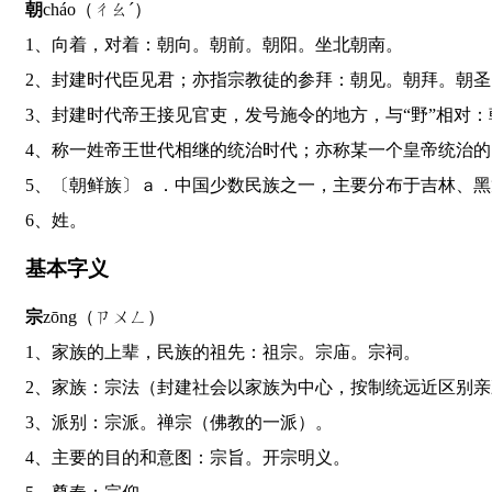
朝
cháo（ㄔㄠˊ）
1、向着，对着：朝向。朝前。朝阳。坐北朝南。
2、封建时代臣见君；亦指宗教徒的参拜：朝见。朝拜。朝
3、封建时代帝王接见官吏，发号施令的地方，与“野”相
4、称一姓帝王世代相继的统治时代；亦称某一个皇帝统治
5、〔朝鲜族〕ａ．中国少数民族之一，主要分布于吉林
6、姓。
基本字义
宗
zōng（ㄗㄨㄥ）
1、家族的上辈，民族的祖先：祖宗。宗庙。宗祠。
2、家族：宗法（封建社会以家族为中心，按制统远近区别
3、派别：宗派。禅宗（佛教的一派）。
4、主要的目的和意图：宗旨。开宗明义。