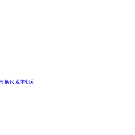
朝换代
返本朝元