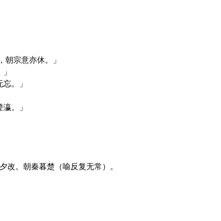
水，朝宗意亦休。」
。」
无忘。」
登瀛。」
令夕改。朝秦暮楚（喻反复无常）。