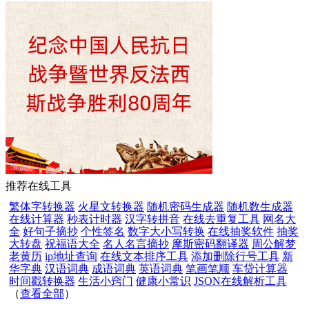
推荐在线工具
繁体字转换器
火星文转换器
随机密码生成器
随机数生成器
在线计算器
秒表计时器
汉字转拼音
在线去重复工具
网名大
全
好句子摘抄
个性签名
数字大小写转换
在线抽奖软件
抽奖
大转盘
祝福语大全
名人名言摘抄
摩斯密码翻译器
周公解梦
老黄历
ip地址查询
在线文本排序工具
添加删除行号工具
新
华字典
汉语词典
成语词典
英语词典
笔画笔顺
车贷计算器
时间戳转换器
生活小窍门
健康小常识
JSON在线解析工具
（
查看全部
）