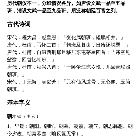
历代朝仪不一﹐分班情况各异。如唐设文武一品至五品
班﹐清设文武一品至九品班。后泛称朝廷百官之列。
古代诗词
宋代．程大昌．感皇恩：「变化属朝班，鲲鹏相并。」
唐代．杜甫．写怀二首：「朝班及暮齿，日给还脱粟。」
唐代．杜甫．自瀼西荆扉且移居东屯茅屋四首：「寒空见
鸳鹭，回首忆朝班。」
唐代．杜甫．秋兴八首：「一卧沧江惊岁晚，几回青琐照
朝班。」
宋代．丁无悔．满庭芳：「元有仙风道骨，无心趁、玉简
朝班。」
基本字义
朝
zhāo（ㄓㄠ）
1、早晨：朝阳。朝晖。朝暮。朝霞。朝气。朝思暮想。朝
令夕改。朝秦暮楚（喻反复无常）。