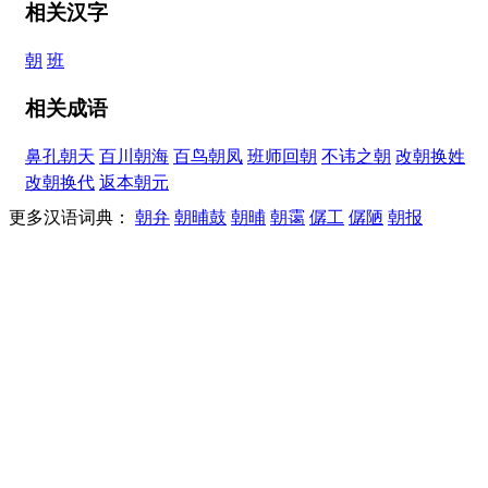
相关汉字
朝
班
相关成语
鼻孔朝天
百川朝海
百鸟朝凤
班师回朝
不讳之朝
改朝换姓
改朝换代
返本朝元
更多汉语词典：
朝弁
朝晡鼓
朝晡
朝霭
僝工
僝陋
朝报