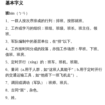
基本字义
班
bān（ㄅㄢ）
1、一群人按次序排成的行列：排班。按部就班。
2、工作或学习的组织：班组。班级。班长。班主任。领
班。
3、军队编制中的基层单位，在“排”以下。
4、工作按时间分成的段落，亦指工作场所：早班。下班。
值班。班房。
5、定时开行（xíng）的：班车。班机。班期。
6、量词（a.用于人群，如“这班人真能干”；b.用于定时开行
的交通运输工具，如“他搭下一班飞机走”）。
7、调回或调动（军队）：班师。班兵。
8、古同“斑”，杂色。
9、姓。