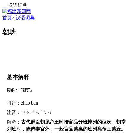
汉语词典
首页
>
汉语词典
朝班
基本解释
词条：『朝班』
拼音：zhāo bān
注音：ㄓㄠㄔㄠˊ ㄅㄢ
解释：
古代群臣朝见帝王时按官品分班排列的位次。朝堂
列班时﹐除侍奉官外﹐一般官品越高的班列离帝王越近。