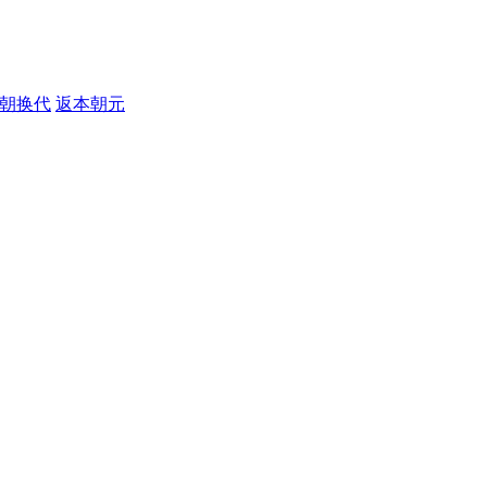
朝换代
返本朝元