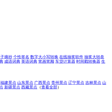
句子摘抄
个性签名
数字大小写转换
在线抽奖软件
抽奖大转盘
典
成语词典
英语词典
笔画笔顺
车贷计算器
时间戳转换器
生
福建景点
山东景点
广西景点
贵州景点
辽宁景点
吉林景点
山
点
新疆景点
西藏景点
（
查看全部
）