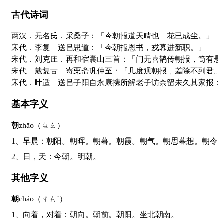
古代诗词
两汉．无名氏．采桑子：「今朝报道天晴也，花已成尘。」
宋代．李复．送吕思道：「今朝报恩书，戎幕进新职。」
宋代．刘克庄．再和宿囊山三首：「门无喜鹊传朝报，笥有
宋代．戴复古．寄栗斋巩仲至：「几度观朝报，差除不到君
宋代．叶适．送吕子阳自永康携所解老子访余留未久其家报
基本字义
朝
zhāo（ㄓㄠ）
1、早晨：朝阳。朝晖。朝暮。朝霞。朝气。朝思暮想。朝
2、日，天：今朝。明朝。
其他字义
朝
cháo（ㄔㄠˊ）
1、向着，对着：朝向。朝前。朝阳。坐北朝南。