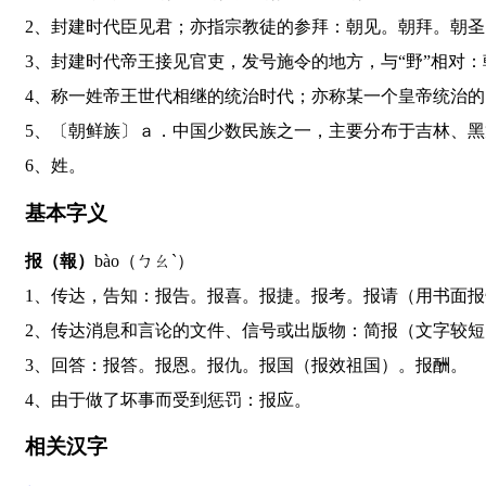
2、封建时代臣见君；亦指宗教徒的参拜：朝见。朝拜。朝
3、封建时代帝王接见官吏，发号施令的地方，与“野”相
4、称一姓帝王世代相继的统治时代；亦称某一个皇帝统治
5、〔朝鲜族〕ａ．中国少数民族之一，主要分布于吉林
6、姓。
基本字义
报（報）
bào（ㄅㄠˋ）
1、传达，告知：报告。报喜。报捷。报考。报请（用书面
2、传达消息和言论的文件、信号或出版物：简报（文字
3、回答：报答。报恩。报仇。报国（报效祖国）。报酬。
4、由于做了坏事而受到惩罚：报应。
相关汉字