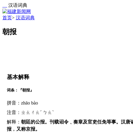
汉语词典
首页
>
汉语词典
朝报
基本解释
词条：『朝报』
拼音：zhāo bào
注音：ㄓㄠㄔㄠˊ ㄅㄠˋ
解释：
朝廷的公报。刊载诏令﹑奏章及官吏任免等事。汉唐
报﹐又称京报。