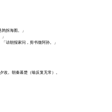
悬鹑拆海图。」
。」
：「诘朝报家问，剪书徵阿孙。」
令夕改。朝秦暮楚（喻反复无常）。