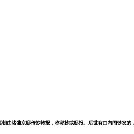
诸朝由诸藩京邸传抄转报﹐称邸抄或邸报。后世有由内阁钞发的﹐