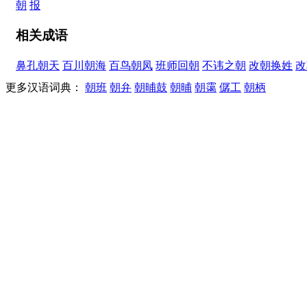
朝
报
相关成语
鼻孔朝天
百川朝海
百鸟朝凤
班师回朝
不讳之朝
改朝换姓
改
更多汉语词典：
朝班
朝弁
朝晡鼓
朝晡
朝霭
僝工
朝柄