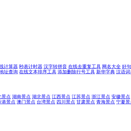
线计算器
秒表计时器
汉字转拼音
在线去重复工具
网名大全
好
p地址查询
在线文本排序工具
添加删除行号工具
新华字典
汉语词
北景点
湖南景点
湖北景点
江西景点
江苏景点
浙江景点
安徽景点
香港景点
澳门景点
台湾景点
四川景点
甘肃景点
青海景点
宁夏景