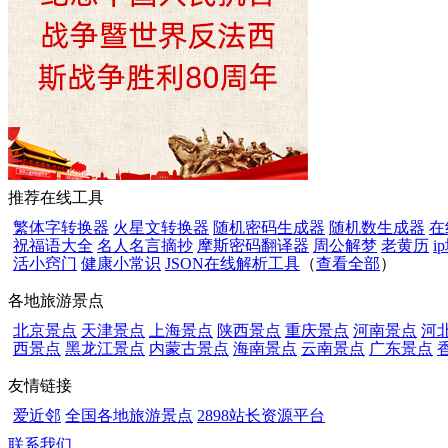
推荐在线工具
繁体字转换器
火星文转换器
随机密码生成器
随机数生成器
在
祝福语大全
名人名言摘抄
摩斯密码翻译器
周公解梦
老黄历
i
活小窍门
健康小常识
JSON在线解析工具
（
查看全部
）
各地旅游景点
北京景点
天津景点
上海景点
陕西景点
重庆景点
河南景点
河
西景点
黑龙江景点
内蒙古景点
海南景点
云南景点
广东景点
友情链接
爱近邻
全国各地旅游景点
2898站长资源平台
联系我们