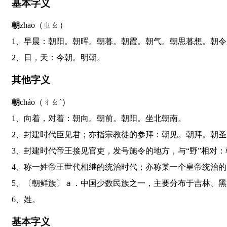
基本字义
朝
zhāo（ㄓㄠ）
1、早晨：朝阳。朝晖。朝暮。朝霞。朝气。朝思暮想。朝
2、日，天：今朝。明朝。
其他字义
朝
cháo（ㄔㄠˊ）
1、向着，对着：朝向。朝前。朝阳。坐北朝南。
2、封建时代臣见君；亦指宗教徒的参拜：朝见。朝拜。朝
3、封建时代帝王接见官吏，发号施令的地方，与“野”相
4、称一姓帝王世代相继的统治时代；亦称某一个皇帝统治
5、〔朝鲜族〕ａ．中国少数民族之一，主要分布于吉林
6、姓。
基本字义