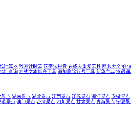
线计算器
秒表计时器
汉字转拼音
在线去重复工具
网名大全
好
p地址查询
在线文本排序工具
添加删除行号工具
新华字典
汉语词
北景点
湖南景点
湖北景点
江西景点
江苏景点
浙江景点
安徽景点
香港景点
澳门景点
台湾景点
四川景点
甘肃景点
青海景点
宁夏景