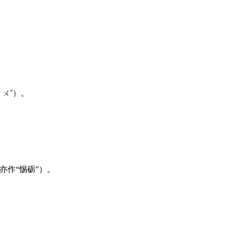
ㄔㄨˇ）。
亦作“惕砺”）。