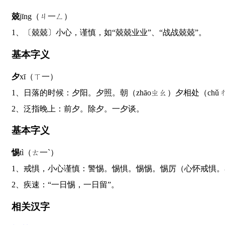
兢
jīng（ㄐ一ㄥ）
1、〔兢兢〕小心，谨慎，如“兢兢业业”、“战战兢兢”。
基本字义
夕
xī（ㄒ一）
1、日落的时候：夕阳。夕照。朝（zhāoㄓㄠ）夕相处（chǔ
2、泛指晚上：前夕。除夕。一夕谈。
基本字义
惕
tì（ㄊ一ˋ）
1、戒惧，小心谨慎：警惕。惕惧。惕惕。惕厉（心怀戒惧。
2、疾速：“一日惕，一日留”。
相关汉字