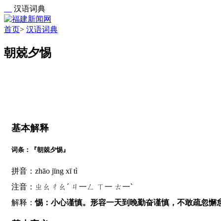
汉语词典
首页
>
汉语词典
朝兢夕惕
基本解释
词条：『朝兢夕惕』
拼音：zhāo jīng xī tì
注音：ㄓㄠㄔㄠˊ ㄐ一ㄥ ㄒ一 ㄊ一ˋ
解释：
惕：小心谨慎。形容一天到晚勤奋谨慎，不敢疏忽懈