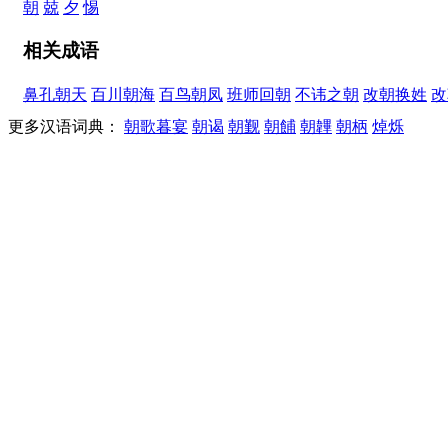
朝
兢
夕
惕
相关成语
鼻孔朝天
百川朝海
百鸟朝凤
班师回朝
不讳之朝
改朝换姓
改
更多汉语词典：
朝歌暮宴
朝谒
朝觐
朝餔
朝韠
朝柄
焯烁