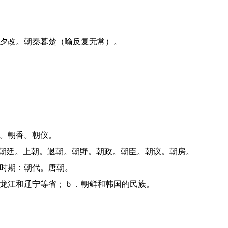
令夕改。朝秦暮楚（喻反复无常）。
圣。朝香。朝仪。
对：朝廷。上朝。退朝。朝野。朝政。朝臣。朝议。朝房。
的时期：朝代。唐朝。
、黑龙江和辽宁等省；ｂ．朝鲜和韩国的民族。