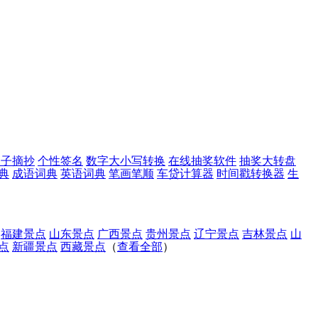
句子摘抄
个性签名
数字大小写转换
在线抽奖软件
抽奖大转盘
典
成语词典
英语词典
笔画笔顺
车贷计算器
时间戳转换器
生
福建景点
山东景点
广西景点
贵州景点
辽宁景点
吉林景点
山
点
新疆景点
西藏景点
（
查看全部
）