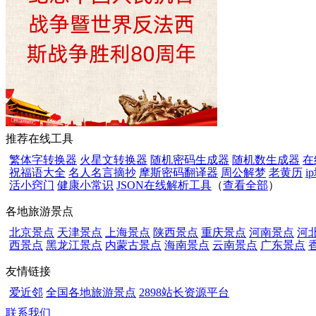
推荐在线工具
繁体字转换器
火星文转换器
随机密码生成器
随机数生成器
在
祝福语大全
名人名言摘抄
摩斯密码翻译器
周公解梦
老黄历
i
活小窍门
健康小常识
JSON在线解析工具
（
查看全部
）
各地旅游景点
北京景点
天津景点
上海景点
陕西景点
重庆景点
河南景点
河
西景点
黑龙江景点
内蒙古景点
海南景点
云南景点
广东景点
友情链接
爱近邻
全国各地旅游景点
2898站长资源平台
联系我们