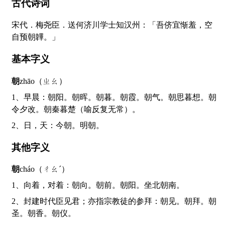
古代诗词
宋代．梅尧臣．送何济川学士知汉州：「吾侪宜惭羞，空
自预朝韠。」
基本字义
朝
zhāo（ㄓㄠ）
1、早晨：朝阳。朝晖。朝暮。朝霞。朝气。朝思暮想。朝
令夕改。朝秦暮楚（喻反复无常）。
2、日，天：今朝。明朝。
其他字义
朝
cháo（ㄔㄠˊ）
1、向着，对着：朝向。朝前。朝阳。坐北朝南。
2、封建时代臣见君；亦指宗教徒的参拜：朝见。朝拜。朝
圣。朝香。朝仪。