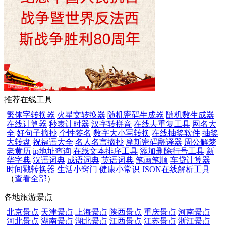
推荐在线工具
繁体字转换器
火星文转换器
随机密码生成器
随机数生成器
在线计算器
秒表计时器
汉字转拼音
在线去重复工具
网名大
全
好句子摘抄
个性签名
数字大小写转换
在线抽奖软件
抽奖
大转盘
祝福语大全
名人名言摘抄
摩斯密码翻译器
周公解梦
老黄历
ip地址查询
在线文本排序工具
添加删除行号工具
新
华字典
汉语词典
成语词典
英语词典
笔画笔顺
车贷计算器
时间戳转换器
生活小窍门
健康小常识
JSON在线解析工具
（
查看全部
）
各地旅游景点
北京景点
天津景点
上海景点
陕西景点
重庆景点
河南景点
河北景点
湖南景点
湖北景点
江西景点
江苏景点
浙江景点