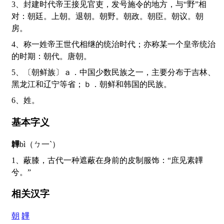
3、封建时代帝王接见官吏，发号施令的地方，与“野”相
对：朝廷。上朝。退朝。朝野。朝政。朝臣。朝议。朝
房。
4、称一姓帝王世代相继的统治时代；亦称某一个皇帝统治
的时期：朝代。唐朝。
5、〔朝鲜族〕ａ．中国少数民族之一，主要分布于吉林、
黑龙江和辽宁等省；ｂ．朝鲜和韩国的民族。
6、姓。
基本字义
韠
bì（ㄅ一ˋ）
1、蔽膝，古代一种遮蔽在身前的皮制服饰：“庶见素韠
兮。”
相关汉字
朝
韠