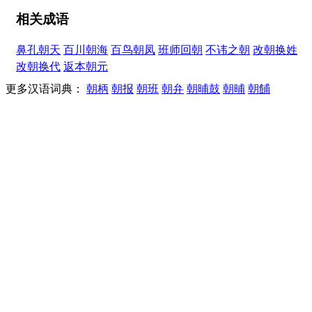
相关成语
鼻孔朝天
百川朝海
百鸟朝凤
班师回朝
不讳之朝
改朝换姓
改朝换代
返本朝元
更多汉语词典：
朝柄
朝报
朝班
朝弁
朝晡鼓
朝晡
朝餔