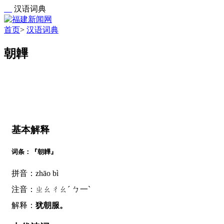
汉语词典
首页
>
汉语词典
朝韠
基本解释
词条：『朝韠』
拼音：zhāo bì
注音：ㄓㄠㄔㄠˊ ㄅ一ˋ
解释：
犹朝服。