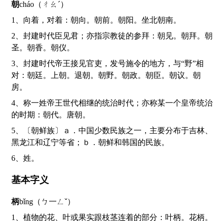
朝
cháo（ㄔㄠˊ）
1、向着，对着：朝向。朝前。朝阳。坐北朝南。
2、封建时代臣见君；亦指宗教徒的参拜：朝见。朝拜。朝
圣。朝香。朝仪。
3、封建时代帝王接见官吏，发号施令的地方，与“野”相
对：朝廷。上朝。退朝。朝野。朝政。朝臣。朝议。朝
房。
4、称一姓帝王世代相继的统治时代；亦称某一个皇帝统治
的时期：朝代。唐朝。
5、〔朝鲜族〕ａ．中国少数民族之一，主要分布于吉林、
黑龙江和辽宁等省；ｂ．朝鲜和韩国的民族。
6、姓。
基本字义
柄
bǐng（ㄅ一ㄥˇ）
1、植物的花、叶或果实跟枝茎连着的部分：叶柄。花柄。