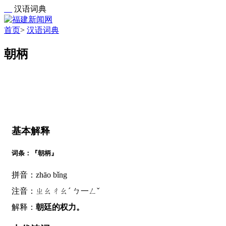
汉语词典
首页
>
汉语词典
朝柄
基本解释
词条：『朝柄』
拼音：zhāo bǐng
注音：ㄓㄠㄔㄠˊ ㄅ一ㄥˇ
解释：
朝廷的权力。