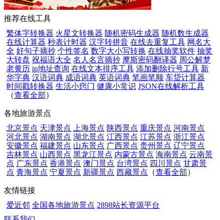
推荐在线工具
繁体字转换器
火星文转换器
随机密码生成器
随机数生成器
在线计算器
秒表计时器
汉字转拼音
在线去重复工具
网名大
全
好句子摘抄
个性签名
数字大小写转换
在线抽奖软件
抽奖
大转盘
祝福语大全
名人名言摘抄
摩斯密码翻译器
周公解梦
老黄历
ip地址查询
在线文本排序工具
添加删除行号工具
新
华字典
汉语词典
成语词典
英语词典
笔画笔顺
车贷计算器
时间戳转换器
生活小窍门
健康小常识
JSON在线解析工具
（
查看全部
）
各地旅游景点
北京景点
天津景点
上海景点
陕西景点
重庆景点
河南景点
河北景点
湖南景点
湖北景点
江西景点
江苏景点
浙江景点
安徽景点
福建景点
山东景点
广西景点
贵州景点
辽宁景点
吉林景点
山西景点
黑龙江景点
内蒙古景点
海南景点
云南景
点
广东景点
香港景点
澳门景点
台湾景点
四川景点
甘肃景
点
青海景点
宁夏景点
新疆景点
西藏景点
（
查看全部
）
友情链接
爱近邻
全国各地旅游景点
2898站长资源平台
联系我们