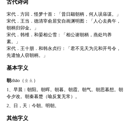
古代诗词
宋代．方回．怪梦十首：「昔日颛朝柄，何人误庙谋。」
宋代．王当．德清宰俞居安自画渊明图：「人心去典午，
朝柄归卯金。」
宋代．韩维．和晏相公雪：「相公谢朝柄，燕处均养
素。」
宋代．王十朋．和韩永贞行：「君不见天为元和开号令，
先遣憸人窃朝柄。」
基本字义
朝
zhāo（ㄓㄠ）
1、早晨：朝阳。朝晖。朝暮。朝霞。朝气。朝思暮想。朝
令夕改。朝秦暮楚（喻反复无常）。
2、日，天：今朝。明朝。
其他字义