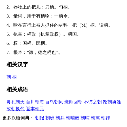
2、器物上的把儿：刀柄。勺柄。
3、量词，用于有柄物：一柄伞。
4、喻在言行上被人抓住的材料：把（bǎ）柄。话柄。
5、执掌：柄政（执掌政权）。柄国。
6、权：国柄。民柄。
7、根本：“谦，德之柄也”。
相关汉字
朝
柄
相关成语
鼻孔朝天
百川朝海
百鸟朝凤
班师回朝
不讳之朝
改朝换姓
改朝换代
返本朝元
更多汉语词典：
朝报
朝班
朝弁
朝晡鼓
朝晡
朝霭
朝韠