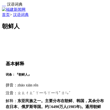
汉语词典
首页
>
汉语词典
朝鲜人
基本解释
词条：『朝鲜人』
拼音：zhāo xiān rén
注音：ㄓㄠㄔㄠˊ ㄒ一ㄢㄒ一ㄢˇ ㄖㄣˊ
解释：
东亚民族之一。主要分布在朝鲜、韩国，其余分布
在日本、俄罗斯等国。约6490万人(1985年)。通用朝鲜