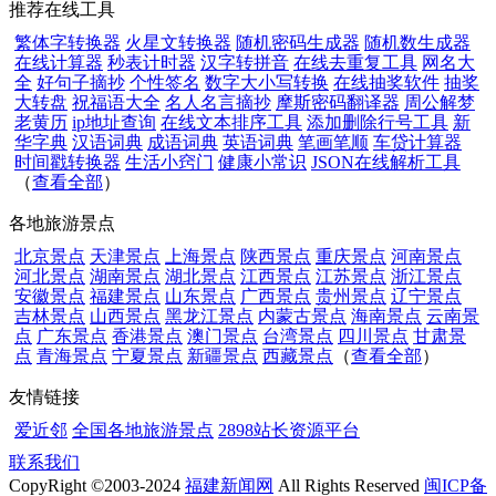
推荐在线工具
繁体字转换器
火星文转换器
随机密码生成器
随机数生成器
在线计算器
秒表计时器
汉字转拼音
在线去重复工具
网名大
全
好句子摘抄
个性签名
数字大小写转换
在线抽奖软件
抽奖
大转盘
祝福语大全
名人名言摘抄
摩斯密码翻译器
周公解梦
老黄历
ip地址查询
在线文本排序工具
添加删除行号工具
新
华字典
汉语词典
成语词典
英语词典
笔画笔顺
车贷计算器
时间戳转换器
生活小窍门
健康小常识
JSON在线解析工具
（
查看全部
）
各地旅游景点
北京景点
天津景点
上海景点
陕西景点
重庆景点
河南景点
河北景点
湖南景点
湖北景点
江西景点
江苏景点
浙江景点
安徽景点
福建景点
山东景点
广西景点
贵州景点
辽宁景点
吉林景点
山西景点
黑龙江景点
内蒙古景点
海南景点
云南景
点
广东景点
香港景点
澳门景点
台湾景点
四川景点
甘肃景
点
青海景点
宁夏景点
新疆景点
西藏景点
（
查看全部
）
友情链接
爱近邻
全国各地旅游景点
2898站长资源平台
联系我们
CopyRight ©2003-2024
福建新闻网
All Rights Reserved
闽ICP备