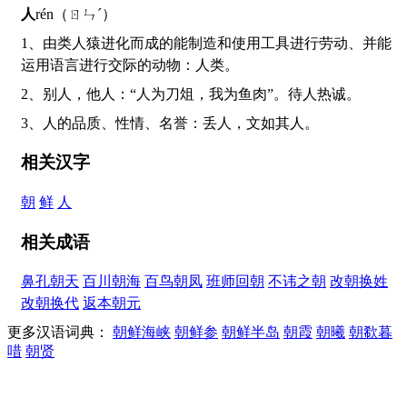
人
rén（ㄖㄣˊ）
1、由类人猿进化而成的能制造和使用工具进行劳动、并能
运用语言进行交际的动物：人类。
2、别人，他人：“人为刀俎，我为鱼肉”。待人热诚。
3、人的品质、性情、名誉：丢人，文如其人。
相关汉字
朝
鲜
人
相关成语
鼻孔朝天
百川朝海
百鸟朝凤
班师回朝
不讳之朝
改朝换姓
改朝换代
返本朝元
更多汉语词典：
朝鲜海峡
朝鲜参
朝鲜半岛
朝霞
朝曦
朝欷暮
唶
朝贤