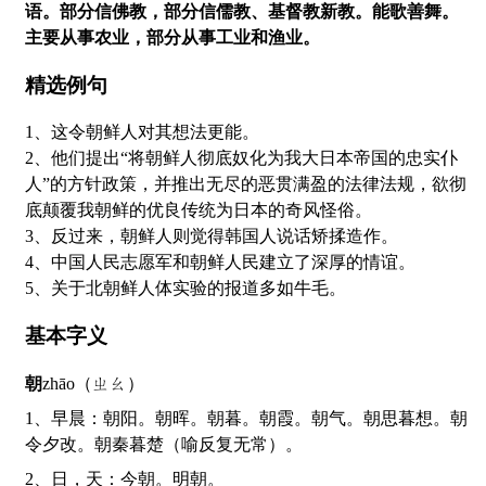
语。部分信佛教，部分信儒教、基督教新教。能歌善舞。
主要从事农业，部分从事工业和渔业。
精选例句
1、这令朝鲜人对其想法更能。
2、他们提出“将朝鲜人彻底奴化为我大日本帝国的忠实仆
人”的方针政策，并推出无尽的恶贯满盈的法律法规，欲彻
底颠覆我朝鲜的优良传统为日本的奇风怪俗。
3、反过来，朝鲜人则觉得韩国人说话矫揉造作。
4、中国人民志愿军和朝鲜人民建立了深厚的情谊。
5、关于北朝鲜人体实验的报道多如牛毛。
基本字义
朝
zhāo（ㄓㄠ）
1、早晨：朝阳。朝晖。朝暮。朝霞。朝气。朝思暮想。朝
令夕改。朝秦暮楚（喻反复无常）。
2、日，天：今朝。明朝。