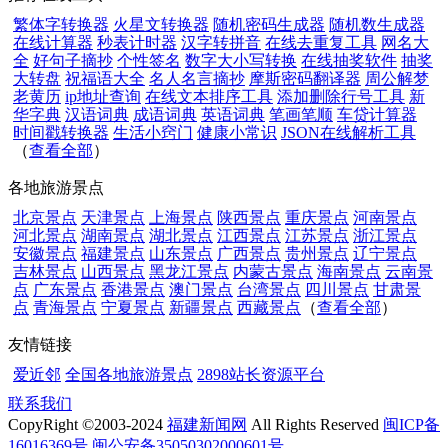
繁体字转换器
火星文转换器
随机密码生成器
随机数生成器
在线计算器
秒表计时器
汉字转拼音
在线去重复工具
网名大
全
好句子摘抄
个性签名
数字大小写转换
在线抽奖软件
抽奖
大转盘
祝福语大全
名人名言摘抄
摩斯密码翻译器
周公解梦
老黄历
ip地址查询
在线文本排序工具
添加删除行号工具
新
华字典
汉语词典
成语词典
英语词典
笔画笔顺
车贷计算器
时间戳转换器
生活小窍门
健康小常识
JSON在线解析工具
（
查看全部
）
各地旅游景点
北京景点
天津景点
上海景点
陕西景点
重庆景点
河南景点
河北景点
湖南景点
湖北景点
江西景点
江苏景点
浙江景点
安徽景点
福建景点
山东景点
广西景点
贵州景点
辽宁景点
吉林景点
山西景点
黑龙江景点
内蒙古景点
海南景点
云南景
点
广东景点
香港景点
澳门景点
台湾景点
四川景点
甘肃景
点
青海景点
宁夏景点
新疆景点
西藏景点
（
查看全部
）
友情链接
爱近邻
全国各地旅游景点
2898站长资源平台
联系我们
CopyRight ©2003-2024
福建新闻网
All Rights Reserved
闽ICP备
16016369号
闽公安备35050302000601号