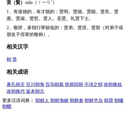
贤（賢）
xián（ㄒ一ㄢˊ）
1、有道德的，有才能的：贤明。贤德。贤能。贤良。贤
惠。贤淑。贤哲。贤人。圣贤。礼贤下士。
2、敬辞，多指行辈较低的：贤弟。贤侄。贤契（对弟子或
朋友子侄辈的敬称）。
相关汉字
朝
贤
相关成语
鼻孔朝天
百川朝海
百鸟朝凤
班师回朝
不讳之朝
改朝换姓
改朝换代
返本朝元
更多汉语词典：
朝鲜人
朝鲜海峡
朝鲜参
朝鲜半岛
朝霞
朝曦
朝幰