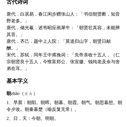
古代诗词
唐代．白居易．春江闲步赠张山人：「书信朝贤断，知音
野老多。」
唐代．储光羲．述韦昭应画犀牛：「朝贤壮其容，未能辨
其音。」
唐代．齐己．题中上人院：「莫道归山字，朝贤日献
酬。」
宋代．苏轼．同年王中甫挽词：「先帝亲收十五人，（仁
宗朝贤良十五人，今惟富郑公、张宣徽、钱纯老及余与舍
弟在耳。」
基本字义
朝
zhāo（ㄓㄠ）
1、早晨：朝阳。朝晖。朝暮。朝霞。朝气。朝思暮想。朝
令夕改。朝秦暮楚（喻反复无常）。
2、日，天：今朝。明朝。