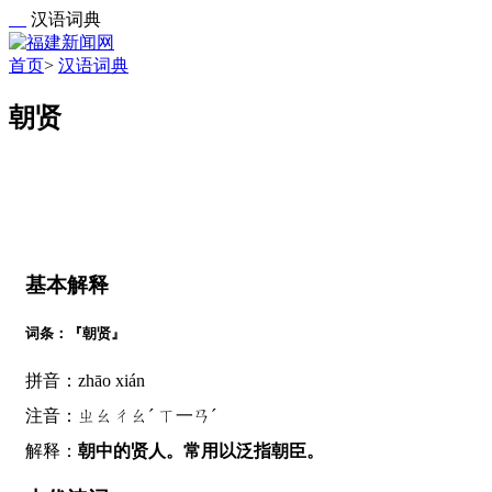
汉语词典
首页
>
汉语词典
朝贤
基本解释
词条：『朝贤』
拼音：zhāo xián
注音：ㄓㄠㄔㄠˊ ㄒ一ㄢˊ
解释：
朝中的贤人。常用以泛指朝臣。