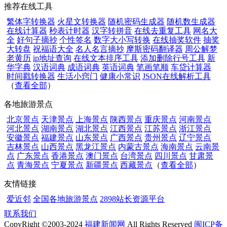
推荐在线工具
繁体字转换器
火星文转换器
随机密码生成器
随机数生成器
在线计算器
秒表计时器
汉字转拼音
在线去重复工具
网名大
全
好句子摘抄
个性签名
数字大小写转换
在线抽奖软件
抽奖
大转盘
祝福语大全
名人名言摘抄
摩斯密码翻译器
周公解梦
老黄历
ip地址查询
在线文本排序工具
添加删除行号工具
新
华字典
汉语词典
成语词典
英语词典
笔画笔顺
车贷计算器
时间戳转换器
生活小窍门
健康小常识
JSON在线解析工具
（
查看全部
）
各地旅游景点
北京景点
天津景点
上海景点
陕西景点
重庆景点
河南景点
河北景点
湖南景点
湖北景点
江西景点
江苏景点
浙江景点
安徽景点
福建景点
山东景点
广西景点
贵州景点
辽宁景点
吉林景点
山西景点
黑龙江景点
内蒙古景点
海南景点
云南景
点
广东景点
香港景点
澳门景点
台湾景点
四川景点
甘肃景
点
青海景点
宁夏景点
新疆景点
西藏景点
（
查看全部
）
友情链接
爱近邻
全国各地旅游景点
2898站长资源平台
联系我们
CopyRight ©2003-2024
福建新闻网
All Rights Reserved
闽ICP备