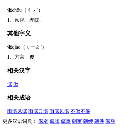
偢
chǒu（ㄔㄡˇ）
1、顾视；理睬。
其他字义
偢
qiào（ㄑ一ㄠˋ）
1、方言，傻。
相关汉字
僝
偢
相关成语
雨僽风僝
雨僝云僽
雨僝风僽
不偢不倸
更多汉语词典：
僝弱
僝骤
僝事
朝审
朝绅
朝涉
僝功