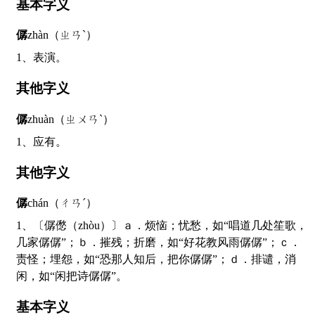
基本字义
僝
zhàn（ㄓㄢˋ）
1、表演。
其他字义
僝
zhuàn（ㄓㄨㄢˋ）
1、应有。
其他字义
僝
chán（ㄔㄢˊ）
1、〔僝僽（zhòu）〕ａ．烦恼；忧愁，如“唱道几处笙歌，
几家僝僝”；ｂ．摧残；折磨，如“好花教风雨僝僝”；ｃ．
责怪；埋怨，如“恐那人知后，把你僝僝”；ｄ．排谴，消
闲，如“闲把诗僝僝”。
基本字义