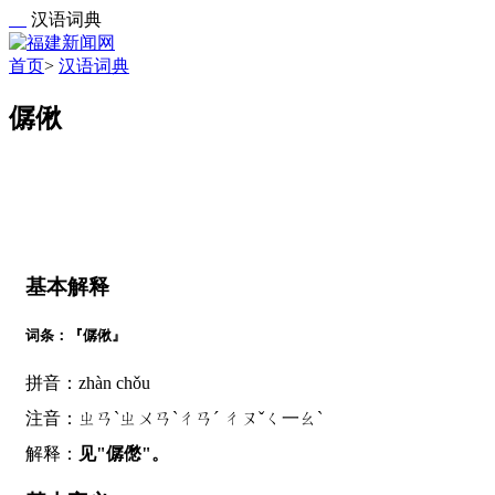
汉语词典
首页
>
汉语词典
僝偢
基本解释
词条：『僝偢』
拼音：zhàn chǒu
注音：ㄓㄢˋㄓㄨㄢˋㄔㄢˊ ㄔㄡˇㄑ一ㄠˋ
解释：
见"僝僽"。