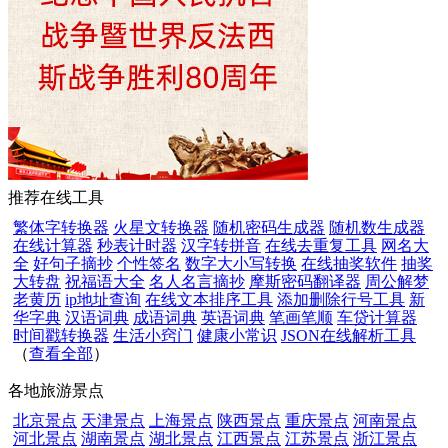
推荐在线工具
繁体字转换器
火星文转换器
随机密码生成器
随机数生成器
在线计算器
秒表计时器
汉字转拼音
在线去重复工具
网名大
全
好句子摘抄
个性签名
数字大小写转换
在线抽奖软件
抽奖
大转盘
祝福语大全
名人名言摘抄
摩斯密码翻译器
周公解梦
老黄历
ip地址查询
在线文本排序工具
添加删除行号工具
新
华字典
汉语词典
成语词典
英语词典
笔画笔顺
车贷计算器
时间戳转换器
生活小窍门
健康小常识
JSON在线解析工具
（
查看全部
）
各地旅游景点
北京景点
天津景点
上海景点
陕西景点
重庆景点
河南景点
河北景点
湖南景点
湖北景点
江西景点
江苏景点
浙江景点