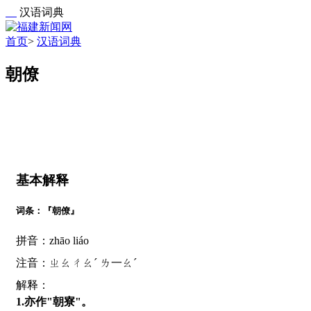
汉语词典
首页
>
汉语词典
朝僚
基本解释
词条：『朝僚』
拼音：zhāo liáo
注音：ㄓㄠㄔㄠˊ ㄌ一ㄠˊ
解释：
1.亦作"朝寮"。