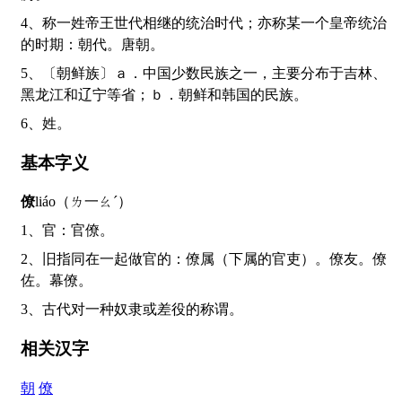
4、称一姓帝王世代相继的统治时代；亦称某一个皇帝统治
的时期：朝代。唐朝。
5、〔朝鲜族〕ａ．中国少数民族之一，主要分布于吉林、
黑龙江和辽宁等省；ｂ．朝鲜和韩国的民族。
6、姓。
基本字义
僚
liáo（ㄌ一ㄠˊ）
1、官：官僚。
2、旧指同在一起做官的：僚属（下属的官吏）。僚友。僚
佐。幕僚。
3、古代对一种奴隶或差役的称谓。
相关汉字
朝
僚