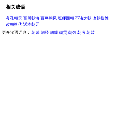
相关成语
鼻孔朝天
百川朝海
百鸟朝凤
班师回朝
不讳之朝
改朝换姓
改朝换代
返本朝元
更多汉语词典：
朝菌
朝经
朝规
朝贡
朝饥
朝考
朝鼓