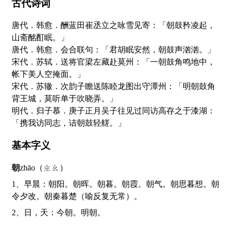
古代诗词
唐代．韩愈．酬蓝田崔丞立之咏雪见寄：「朝鼓矜凌起，
山斋酩酊眠。」
唐代．韩愈．会合联句：「君胡眠安然，朝鼓声汹汹。」
宋代．苏轼．送将官梁左藏赴莫州：「一朝鼓角鸣地中，
帐下美人空掩面。」
宋代．苏辙．次韵子瞻送陈睦龙图出守潭州：「明朝鼓角
背王城，莫听单于吹晓弄。」
明代．归子慕．庚子正月吴子往见过同访高存之于漆湖：
「携我访同志，诘朝鼓轻艖。」
基本字义
朝
zhāo（ㄓㄠ）
1、早晨：朝阳。朝晖。朝暮。朝霞。朝气。朝思暮想。朝
令夕改。朝秦暮楚（喻反复无常）。
2、日，天：今朝。明朝。