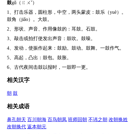
鼓
gǔ（ㄍㄨˇ）
1、打击乐器，圆柱形，中空，两头蒙皮：鼓乐（yuè）。
鼓角（jiǎo）。大鼓。
2、形状、声音、作用像鼓的：耳鼓。石鼓。
3、敲击或拍打使发出声音：鼓吹。鼓噪。
4、发动，使振作起来：鼓励。鼓动。鼓舞。一鼓作气。
5、高起，凸出：鼓包。鼓胀。
6、古代夜间击鼓以报时，一鼓即一更。
相关汉字
朝
鼓
相关成语
鼻孔朝天
百川朝海
百鸟朝凤
班师回朝
不讳之朝
改朝换姓
改朝换代
返本朝元