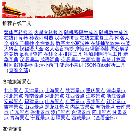
推荐在线工具
繁体字转换器
火星文转换器
随机密码生成器
随机数生成器
在线计算器
秒表计时器
汉字转拼音
在线去重复工具
网名大
全
好句子摘抄
个性签名
数字大小写转换
在线抽奖软件
抽奖
大转盘
祝福语大全
名人名言摘抄
摩斯密码翻译器
周公解梦
老黄历
ip地址查询
在线文本排序工具
添加删除行号工具
新
华字典
汉语词典
成语词典
英语词典
笔画笔顺
车贷计算器
时间戳转换器
生活小窍门
健康小常识
JSON在线解析工具
（
查看全部
）
各地旅游景点
北京景点
天津景点
上海景点
陕西景点
重庆景点
河南景点
河北景点
湖南景点
湖北景点
江西景点
江苏景点
浙江景点
安徽景点
福建景点
山东景点
广西景点
贵州景点
辽宁景点
吉林景点
山西景点
黑龙江景点
内蒙古景点
海南景点
云南景
点
广东景点
香港景点
澳门景点
台湾景点
四川景点
甘肃景
点
青海景点
宁夏景点
新疆景点
西藏景点
（
查看全部
）
友情链接