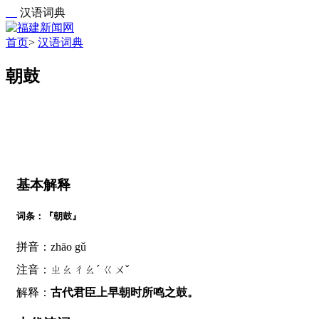
汉语词典
首页
>
汉语词典
朝鼓
基本解释
词条：『朝鼓』
拼音：zhāo gǔ
注音：ㄓㄠㄔㄠˊ ㄍㄨˇ
解释：
古代君臣上早朝时所鸣之鼓。