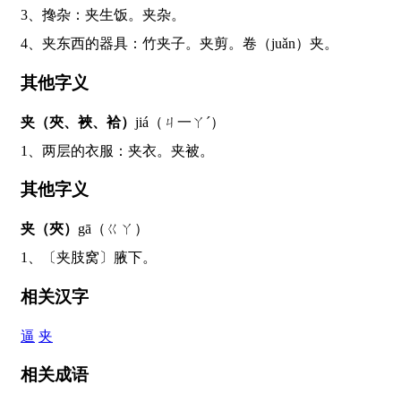
3、搀杂：夹生饭。夹杂。
4、夹东西的器具：竹夹子。夹剪。卷（juǎn）夹。
其他字义
夹（夾、裌、袷）
jiá（ㄐ一ㄚˊ）
1、两层的衣服：夹衣。夹被。
其他字义
夹（夾）
gā（ㄍㄚ）
1、〔夹肢窝〕腋下。
相关汉字
逼
夹
相关成语