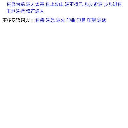
逼良为娼
逼人太甚
逼上梁山
逼不得已
步步紧逼
步步进逼
非刑逼拷
锋芒逼人
更多汉语词典：
逼疾
逼急
逼火
卬曲
卬鼻
卬望
逼嫁