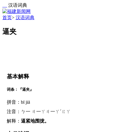
汉语词典
首页
>
汉语词典
逼夹
基本解释
词条：『逼夹』
拼音：bī jiā
注音：ㄅ一 ㄐ一ㄚㄐ一ㄚˊㄍㄚ
解释：
逼紧地围拢。