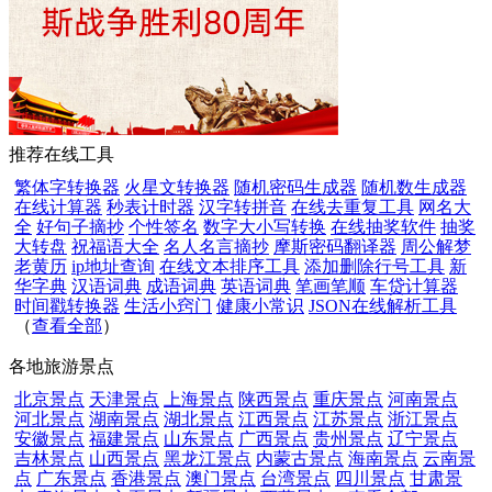
推荐在线工具
繁体字转换器
火星文转换器
随机密码生成器
随机数生成器
在线计算器
秒表计时器
汉字转拼音
在线去重复工具
网名大
全
好句子摘抄
个性签名
数字大小写转换
在线抽奖软件
抽奖
大转盘
祝福语大全
名人名言摘抄
摩斯密码翻译器
周公解梦
老黄历
ip地址查询
在线文本排序工具
添加删除行号工具
新
华字典
汉语词典
成语词典
英语词典
笔画笔顺
车贷计算器
时间戳转换器
生活小窍门
健康小常识
JSON在线解析工具
（
查看全部
）
各地旅游景点
北京景点
天津景点
上海景点
陕西景点
重庆景点
河南景点
河北景点
湖南景点
湖北景点
江西景点
江苏景点
浙江景点
安徽景点
福建景点
山东景点
广西景点
贵州景点
辽宁景点
吉林景点
山西景点
黑龙江景点
内蒙古景点
海南景点
云南景
点
广东景点
香港景点
澳门景点
台湾景点
四川景点
甘肃景