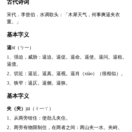
古代诗词
宋代．李曾伯．水调歌头：「木犀天气，何事爽逼夹衣
重。」
基本字义
逼
bī（ㄅ一）
1、强迫，威胁：逼迫。逼促。逼命。逼使。逼问。逼租。
逼债。
2、切近：逼近。逼真。逼视。逼肖（xiào）（很相似）。
3、狭窄：逼仄。逼侧。逼狭。
基本字义
夹（夾）
jiā（ㄐ一ㄚ）
1、从两旁钳住：使劲儿夹住。
2、两旁有物限制住，在两者之间：两山夹一水。夹峙。