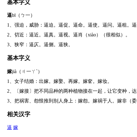
基本字义
逼
bī（ㄅ一）
1、强迫，威胁：逼迫。逼促。逼命。逼使。逼问。逼租。
2、切近：逼近。逼真。逼视。逼肖（xiào）（很相似）。
3、狭窄：逼仄。逼侧。逼狭。
基本字义
嫁
jià（ㄐ一ㄚˋ）
1、女子结婚：出嫁。嫁娶。再嫁。嫁奁。嫁妆。
2、〔嫁接〕把不同品种的两种植物接在一起，让它变种
3、把祸害、怨恨推到别人身上：嫁怨。嫁祸于人。嫁非（
相关汉字
逼
嫁