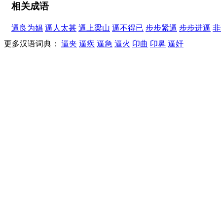
相关成语
逼良为娼
逼人太甚
逼上梁山
逼不得已
步步紧逼
步步进逼
非
更多汉语词典：
逼夹
逼疾
逼急
逼火
卬曲
卬鼻
逼奸