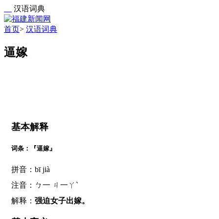
汉语词典
首页
>
汉语词典
逼嫁
基本解释
词条：『逼嫁』
拼音：bī jià
注音：ㄅ一 ㄐ一ㄚˋ
解释：
强迫女子出嫁。