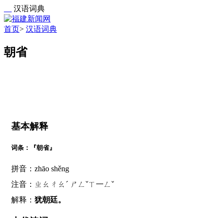
汉语词典
首页
>
汉语词典
朝省
基本解释
词条：『朝省』
拼音：zhāo shěng
注音：ㄓㄠㄔㄠˊ ㄕㄥˇㄒ一ㄥˇ
解释：
犹朝廷。