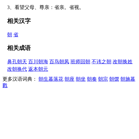
3、看望父母、尊亲：省亲。省视。
相关汉字
朝
省
相关成语
鼻孔朝天
百川朝海
百鸟朝凤
班师回朝
不讳之朝
改朝换姓
改朝换代
返本朝元
更多汉语词典：
朝生暮落花
朝座
朝坐
朝奏
朝宗
朝馔
朝施暮
戮