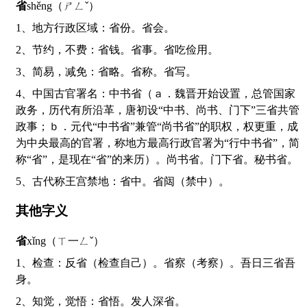
省
shěng（ㄕㄥˇ）
1、地方行政区域：省份。省会。
2、节约，不费：省钱。省事。省吃俭用。
3、简易，减免：省略。省称。省写。
4、中国古官署名：中书省（ａ．魏晋开始设置，总管国家
政务，历代有所沿革，唐初设“中书、尚书、门下”三省共管
政事；ｂ．元代“中书省”兼管“尚书省”的职权，权更重，成
为中央最高的官署，称地方最高行政官署为“行中书省”，简
称“省”，是现在“省”的来历）。尚书省。门下省。秘书省。
5、古代称王宫禁地：省中。省闼（禁中）。
其他字义
省
xǐng（ㄒ一ㄥˇ）
1、检查：反省（检查自己）。省察（考察）。吾日三省吾
身。
2、知觉，觉悟：省悟。发人深省。