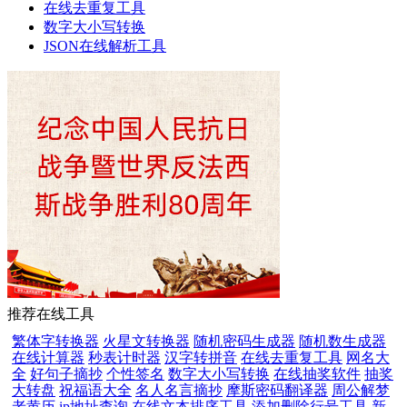
在线去重复工具
数字大小写转换
JSON在线解析工具
推荐在线工具
繁体字转换器
火星文转换器
随机密码生成器
随机数生成器
在线计算器
秒表计时器
汉字转拼音
在线去重复工具
网名大
全
好句子摘抄
个性签名
数字大小写转换
在线抽奖软件
抽奖
大转盘
祝福语大全
名人名言摘抄
摩斯密码翻译器
周公解梦
老黄历
ip地址查询
在线文本排序工具
添加删除行号工具
新