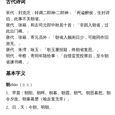
古代诗词
宋代．刘克庄．转调二郎神/二郎神：「死谥醉侯，生封诗
伯，此事不关朝省。」
唐代．张籍．和左司元郎中秋居十首：「非因入朝省，过
此出门稀。」
唐代．张籍．寄元员外：「朝省入频闲日少，可能同作旧
游无。」
唐代．朱湾．咏玉：「歌玉屡招疑，终朝省复思。」
明代．华察．寄同年陆给事：「自惜蛮荒投窜后，至今朝
省谏书稀。」
基本字义
朝
zhāo（ㄓㄠ）
1、早晨：朝阳。朝晖。朝暮。朝霞。朝气。朝思暮想。朝
令夕改。朝秦暮楚（喻反复无常）。
2、日，天：今朝。明朝。