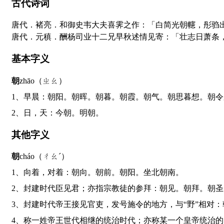
古代诗词
唐代．褚亮．和御史韦大夫喜霁之作：「白简光朝幰，彤驺
唐代．元稹．酬杨司业十二兄早秋述情见寄：「壮志日萧条
基本字义
朝
zhāo（ㄓㄠ）
1、早晨：朝阳。朝晖。朝暮。朝霞。朝气。朝思暮想。朝
2、日，天：今朝。明朝。
其他字义
朝
cháo（ㄔㄠˊ）
1、向着，对着：朝向。朝前。朝阳。坐北朝南。
2、封建时代臣见君；亦指宗教徒的参拜：朝见。朝拜。朝
3、封建时代帝王接见官吏，发号施令的地方，与“野”相
4、称一姓帝王世代相继的统治时代；亦称某一个皇帝统治