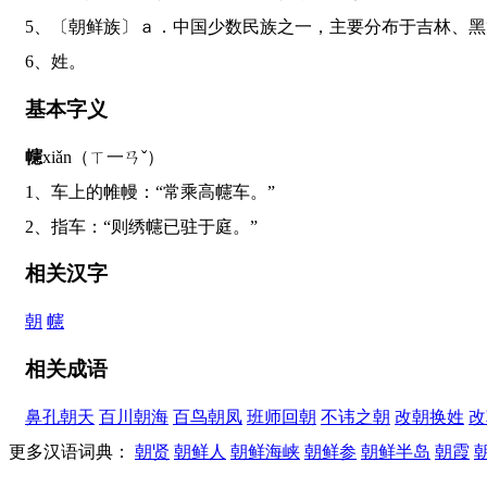
5、〔朝鲜族〕ａ．中国少数民族之一，主要分布于吉林
6、姓。
基本字义
幰
xiǎn（ㄒ一ㄢˇ）
1、车上的帷幔：“常乘高幰车。”
2、指车：“则绣幰已驻于庭。”
相关汉字
朝
幰
相关成语
鼻孔朝天
百川朝海
百鸟朝凤
班师回朝
不讳之朝
改朝换姓
改
更多汉语词典：
朝贤
朝鲜人
朝鲜海峡
朝鲜参
朝鲜半岛
朝霞