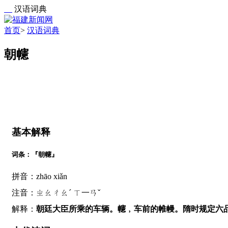
汉语词典
首页
>
汉语词典
朝幰
基本解释
词条：『朝幰』
拼音：zhāo xiǎn
注音：ㄓㄠㄔㄠˊ ㄒ一ㄢˇ
解释：
朝廷大臣所乘的车辆。幰﹐车前的帷幔。隋时规定六