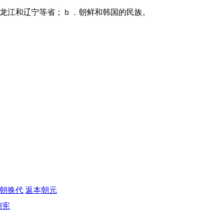
、黑龙江和辽宁等省；ｂ．朝鲜和韩国的民族。
朝换代
返本朝元
朝宪