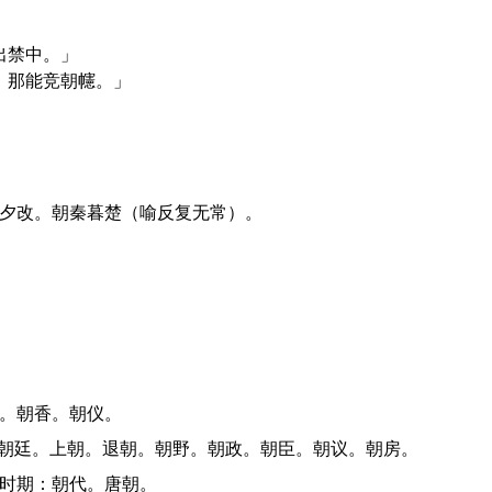
出禁中。」
，那能竞朝幰。」
令夕改。朝秦暮楚（喻反复无常）。
圣。朝香。朝仪。
对：朝廷。上朝。退朝。朝野。朝政。朝臣。朝议。朝房。
的时期：朝代。唐朝。