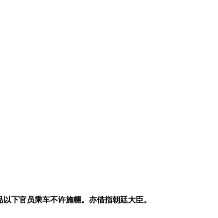
品以下官员乘车不许施幰。亦借指朝廷大臣。