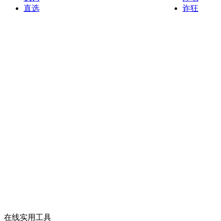
直选
诈狂
在线实用工具