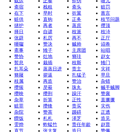
载运
正奏
诈伪
咂儿
斋宿
栈租
斋头
赃罚
在下
早时
折翼
凿言
赃供
直钩
正务
枝节问题
拯护
再者
蒸庶
攒顶
择日
自谴
枝派
枝洔
张辟
札厉
再不
正厅
咂囓
赞决
贼帅
诏卷
斋事
雉子
主席团
站唱
赞协
灶地
簪珪
赵女
暂息
栽插
枝斯
雉门
扎耳朵
蒸蒸日进
责主
灾祥
簪屦
拶逼
扎猛子
早旦
枝属
再造
赞治
杂错
攒簇
昃晷
珠丸
贼手贼脚
攒映
攒刑
躁汗
赞襄
杂草
折算
正性
直撅撅
赃罪
攒锋
责买
灾伤
杂院
赞茶
踬碍
正透
饡饭
札札
泽芝
造见
霅烨
蚱蜢竹
责任年龄
赵普
直节
张大复
造日
赞佩