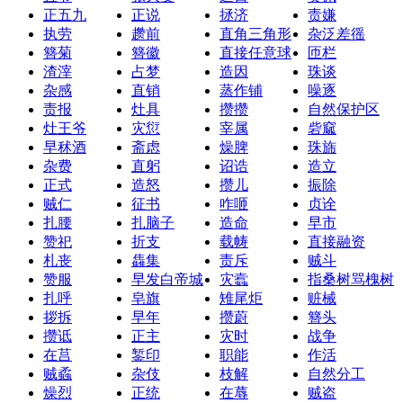
正五九
正说
拯济
责嫌
执劳
趱前
直角三角形
杂泛差徭
簪菊
簪徽
直接任意球
匝栏
渣滓
占梦
造因
珠谈
杂感
直销
蒸作铺
噪逐
责报
灶具
攒攒
自然保护区
灶王爷
灾愆
宰属
砦窳
早秫酒
斋虑
燥脾
珠旆
杂费
直躬
诏诰
造立
正式
造怒
攒儿
振除
贼仁
征书
咋咂
贞诠
扎腰
扎脑子
造命
早市
赞祀
折支
载帱
直接融资
札丧
雥集
责斥
贼斗
赞服
早发白帝城
灾蠧
指桑树骂槐树
扎呼
皂旗
雉尾炬
赃械
拶拆
早年
攒蔚
簪头
攒诋
正主
灾时
战争
在莒
錾印
职能
作活
贼蟊
杂伎
枝解
自然分工
燥烈
正统
在蓐
贼盗