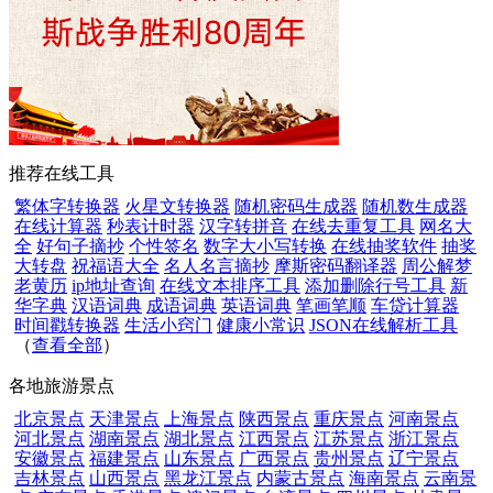
推荐在线工具
繁体字转换器
火星文转换器
随机密码生成器
随机数生成器
在线计算器
秒表计时器
汉字转拼音
在线去重复工具
网名大
全
好句子摘抄
个性签名
数字大小写转换
在线抽奖软件
抽奖
大转盘
祝福语大全
名人名言摘抄
摩斯密码翻译器
周公解梦
老黄历
ip地址查询
在线文本排序工具
添加删除行号工具
新
华字典
汉语词典
成语词典
英语词典
笔画笔顺
车贷计算器
时间戳转换器
生活小窍门
健康小常识
JSON在线解析工具
（
查看全部
）
各地旅游景点
北京景点
天津景点
上海景点
陕西景点
重庆景点
河南景点
河北景点
湖南景点
湖北景点
江西景点
江苏景点
浙江景点
安徽景点
福建景点
山东景点
广西景点
贵州景点
辽宁景点
吉林景点
山西景点
黑龙江景点
内蒙古景点
海南景点
云南景