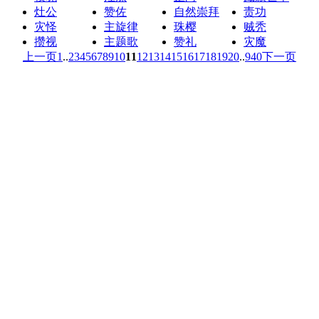
灶公
赞佐
自然崇拜
责功
灾怪
主旋律
珠樱
贼秃
攒视
主题歌
赞礼
灾魔
上一页
1
..
2
3
4
5
6
7
8
9
10
11
12
13
14
15
16
17
18
19
20
..
940
下一页