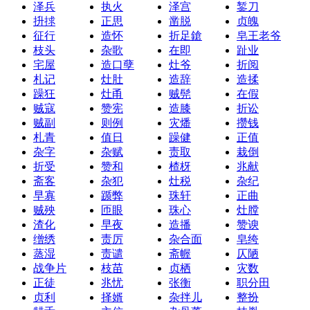
泽兵
执火
泽宫
錾刀
抍捄
正思
凿脱
贞魄
征行
造怀
折足鎗
皂王老爷
枝头
杂歌
在即
趾业
宅屋
造口孽
灶爷
折阅
札记
灶肚
造辞
造揉
躁狂
灶甬
贼髡
在假
贼寇
赞宪
造膝
折讼
贼副
则例
灾燔
攒钱
札青
值日
躁健
正值
杂字
杂赋
责取
栽倒
折受
赞和
楂枒
兆献
斋客
杂犯
灶税
杂纪
早寡
踬弊
珠轩
正曲
贼殃
匝眼
珠心
灶膛
渣化
早夜
造播
赞谀
缯绣
责厉
杂合面
皂绔
蒸湿
责谴
斋幄
仄陋
战争片
枝苗
贞栖
灾数
正徒
兆忧
张衡
职分田
贞利
择婿
杂拌儿
整扮