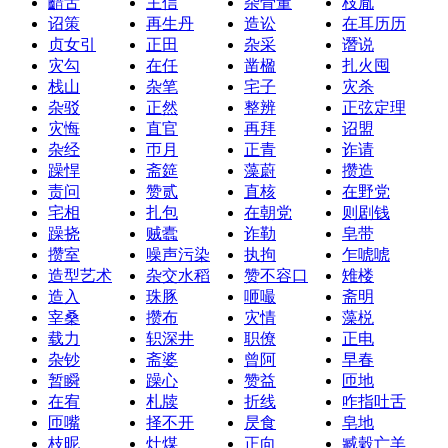
齰舌
主信
杂骨董
枝胤
诏策
再生丹
造讼
在耳历历
贞女引
正田
杂采
谮说
灾勾
在任
凿楹
扎火囤
栈山
杂笔
宅子
灾杀
杂驳
正然
整辨
正弦定理
灾悔
直官
再拜
诏盟
杂经
帀月
正青
诈请
躁悍
斋筵
藻蔚
攒造
责问
赞贰
直核
在野党
宅相
扎包
在朝党
则剧钱
躁挠
贼蠹
诈勒
皂带
攒室
噪声污染
执拘
乍唬唬
造型艺术
杂交水稻
赞不容口
雉楼
造入
珠豚
咂嘬
斋明
宰桑
攒布
灾情
藻棁
载力
轵深井
职僚
正电
杂钞
斋婆
曾阿
早春
暂瞬
躁心
赞益
匝地
在宥
札牍
折线
咋指吐舌
匝嘴
择不开
昃食
皂地
枝昵
灶煤
正向
臧穀亡羊