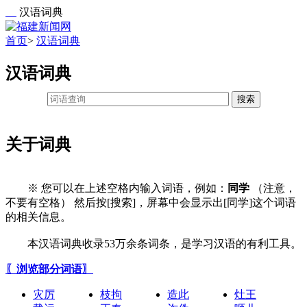
汉语词典
首页
>
汉语词典
汉语词典
搜索
关于词典
※ 您可以在上述空格内输入词语，例如：
同学
（注意，
不要有空格） 然后按[搜索]，屏幕中会显示出[同学]这个词语
的相关信息。
本汉语词典收录53万余条词条，是学习汉语的有利工具。
〖浏览部分词语〗
灾厉
枝拘
造此
灶王