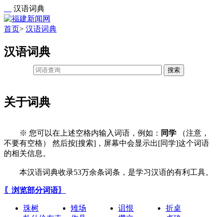
汉语词典
首页
>
汉语词典
汉语词典
搜索
关于词典
※ 您可以在上述空格内输入词语，例如：
同学
（注意，
不要有空格） 然后按[搜索]，屏幕中会显示出[同学]这个词语
的相关信息。
本汉语词典收录53万余条词条，是学习汉语的有利工具。
〖浏览部分词语〗
珠树
雉场
诅恨
折桌