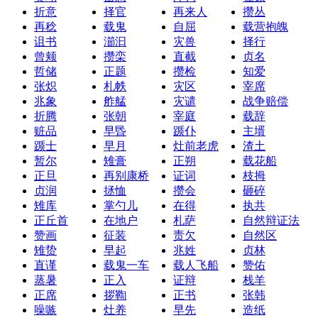
折意
择官
再来人
攒丛
再稔
载鬼
自屈
载营抱魄
诅书
瀄汩
灾兽
择行
曾颊
攒栾
直截
贞名
哲储
正题
攒检
知爱
张炽
札帙
灾区
宰席
兆象
舴艋
灾谴
战争赔偿
折腾
张朝
宰庭
载辞
赃品
早昬
踬仆
主壻
踬士
早月
灶前老虎
渣土
暂尔
雉膏
正朔
载花船
正旦
再别康桥
证词
枝拇
贞润
拯恤
攒会
砸碎
雉库
掌勺儿
在得
执共
正丘首
在地户
札萨
自然辩证法
赞画
征装
责欠
自然区
雉贽
早起
兆姓
贞林
直谨
载鬼一车
载人飞船
赞佑
蒸暑
正入
证辩
栈羊
正席
拶鞫
正书
张韩
噪嗾
灶养
早先
造纸