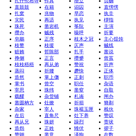
扎什伦布寺
作具
攒立
贞确
直鼓鼓
在籍
诏囚
直愣愣
扎窝
兆物
早恋
执圭
灾民
再适
执见
桚指
珠死
凿岩机
筝阮
主演
攒办
贼残
噪呼
折要
皂鵰
正序
枝木之冠
主心馄饨
枝赘
枝援
仄声
贼线
赃贿
哲陈部
扎手
凿说
挣侧
正言
攒蹙
曾茧
枝枝梧梧
再从弟
赞祝
折声
蒸闷
折腰
趱快
正体
造然
掌上儛
正刺
职币
掌书
曾空
职任
杂语
宰思
珠纬
凿窒
自取
载醪
杂货铺
札诲
闸办
凿圆枘方
灶燎
折损
簪剃
杂家
宰人
珠襦玉匣
栈伙
在后
直角尺
灶下养
赞叹
再从兄
珠妍
躁烈
责状
造怨
正姓
雉伏
拶子
赞翊
凿意
泽狗
在数