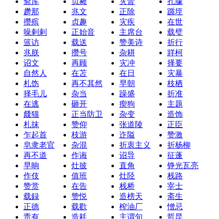
斋库
贞蕤
灾眚
扎朦
趱那
兆文
正除
踬垤
攒殡
贞趣
灾疾
在世
噪剌剌
正始音
主席台
载璧
簉访
载送
赞美诗
折行
兆朕
攒号
杂耕
牂柯
诏文
再顾
灾冲
择要
自然人
在苫
在日
灾暴
札饬
再不其然
早朝
枝栖
择毛儿
杂当
躁盛
折准
在逃
砸开
瘈狗
主题
虥猫
正当防卫
杂变
造饰
札抹
赞仰
张道陵
正臣
乍起首
枝游
迮隘
赞激
皂隶老官
杂混
折衷主义
折杨柳
再不道
作诲
诏导
征蓬
早晌
灶披
直角
铮光瓦亮
作伎
值班
灶陉
栈路
赞赏
在告
栈桥
宰士
载録
赞悦
造榜天
斋生
正德
载歡
榨油厂
憎忌
责有
造耗
主谓句
哲昆