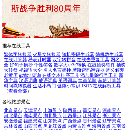
推荐在线工具
繁体字转换器
火星文转换器
随机密码生成器
随机数生成器
在线计算器
秒表计时器
汉字转拼音
在线去重复工具
网名大
全
好句子摘抄
个性签名
数字大小写转换
在线抽奖软件
抽奖
大转盘
祝福语大全
名人名言摘抄
摩斯密码翻译器
周公解梦
老黄历
ip地址查询
在线文本排序工具
添加删除行号工具
新
华字典
汉语词典
成语词典
英语词典
笔画笔顺
车贷计算器
时间戳转换器
生活小窍门
健康小常识
JSON在线解析工具
（
查看全部
）
各地旅游景点
北京景点
天津景点
上海景点
陕西景点
重庆景点
河南景点
河北景点
湖南景点
湖北景点
江西景点
江苏景点
浙江景点
安徽景点
福建景点
山东景点
广西景点
贵州景点
辽宁景点
吉林景点
山西景点
黑龙江景点
内蒙古景点
海南景点
云南景