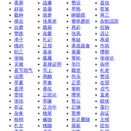
斋屏
战詟
赞议
直挂
赵讴
造羹
早熟
哲舅
载种
值更
睁眼瞎
再三
择吉
张果老
簪笔磬折
杂歌謡辞
自磬
载籍
再起
征轴
赞路
杂纂
张风
诅让
渣子
扎记
筝妓
再昼
雉鸡
正授
斋居蔬食
作急
职工
蒸炎
斋栗
攒那
张独
载履
掌纶
张侯论
灾难
直接证明
皂巾
杂拌
直节劲气
宅上
载世
札吏
诏墨
再酳
作乐
赞语
早夏
早参
正受
在望
直理
斋仗
掌鞋
贞气
责怪
正统论
攒筭
直隶
张挂
宰隧
暂云
赃状
折证
正当中
仄悚
藻行
杂沓
雉尾
责辨
杂证
枝梢
贼蚀
折足覆餗
主维
扎古
雉随
蒸薪
匝旬