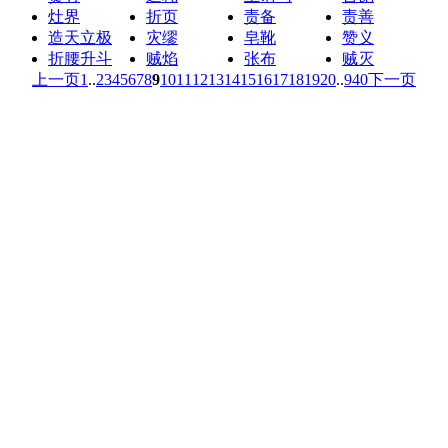
灶界
折页
责备
责善
造天立极
灾缪
皂靴
赞义
折腰升斗
贼焰
张布
贼灭
上一页
1
..
2
3
4
5
6
7
8
9
10
11
12
13
14
15
16
17
18
19
20
..
940
下一页