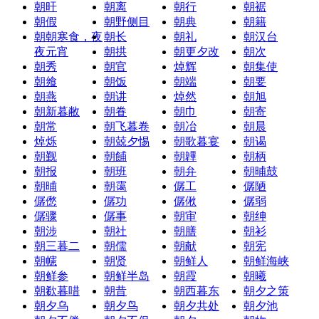
朝旰
朝离
朝行
朝裾
朝假
朝野侧目
朝典
朝籍
朝朝寒食，夜
朝长
朝礼
朝汉台
夜元宵
朝拱
朝更夕改
朝次
朝秀
朝官
焯辉
朝集使
朝飨
朝饭
朝端
朝要
朝燕
朝讲
焯然
朝旭
朝新暮敝
朝眷
朝巾
朝寄
朝常
朝飞暮卷
朝冶
朝晨
焯烁
朝兢夕惕
朝歌暮宴
朝谒
朝觐
朝餔
朝韠
朝柄
朝报
朝班
朝弁
朝晡鼓
朝晡
朝霭
僝工
僝陋
僝僽
僝功
僝偢
僝弱
僝骤
僝事
朝审
朝绅
朝涉
朝社
朝膳
朝衫
朝三暮二
朝儒
朝献
朝宪
朝幰
朝贤
朝鲜人
朝鲜海峡
朝鲜参
朝鲜半岛
朝霞
朝曦
朝欷暮唶
朝昔
朝西暮东
朝夕之策
朝夕乌
朝夕鸟
朝夕共处
朝夕池