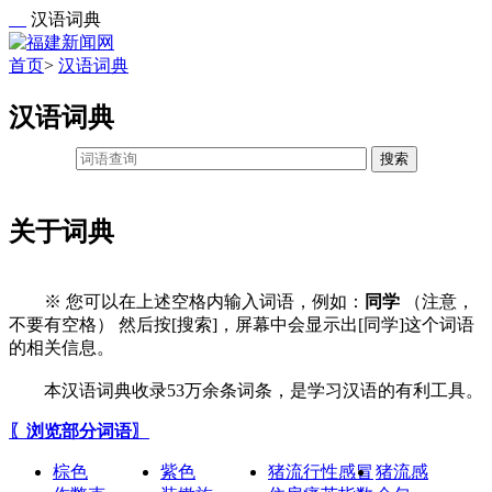
汉语词典
首页
>
汉语词典
汉语词典
搜索
关于词典
※ 您可以在上述空格内输入词语，例如：
同学
（注意，
不要有空格） 然后按[搜索]，屏幕中会显示出[同学]这个词语
的相关信息。
本汉语词典收录53万余条词条，是学习汉语的有利工具。
〖浏览部分词语〗
棕色
紫色
猪流行性感冒
猪流感